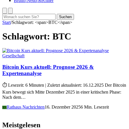
Brutto-Netto-Rechner
Suchen
Suchen
nach:
Start
/
Schlagwort: <span>BTC</span>
Schlagwort:
BTC
Gesellschaft
Bitcoin Kurs aktuell: Prognose 2026 &
Expertenanalyse
⏱️ Lesezeit: 6 Minuten | Zuletzt aktualisiert: 16.12.2025 Der Bitcoin
Kurs bewegt sich Mitte Dezember 2025 in einer kritischen Phase:
Nach dem…
Rathaus Nachrichten
16. Dezember 2025
6 Min. Lesezeit
RN
Meistgelesen