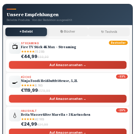
Unsere Empfehlungen
Beliebte Produkte · Von der Redaktion ausgewählt
⭐ Beliebt
📚 Bücher
🔌 Technik
Bestseller
STREAMING
📺
Fire TV Stick 4K Max – Streaming
★
★
★
★
★
(15.230)
€44,99
€69,99
Auf Amazon ansehen →
-33%
KÜCHE
🍳
Ninja Foodi Heißluftfritteuse, 5,2L
★
★
★
★
★
(8.740)
€119,99
€179,99
Auf Amazon ansehen →
-29%
HAUSHALT
💧
Brita Wasserfilter Marella + 3 Kartuschen
★
★
★
★
★
(42.100)
€24,99
€34,99
Auf Amazon ansehen →