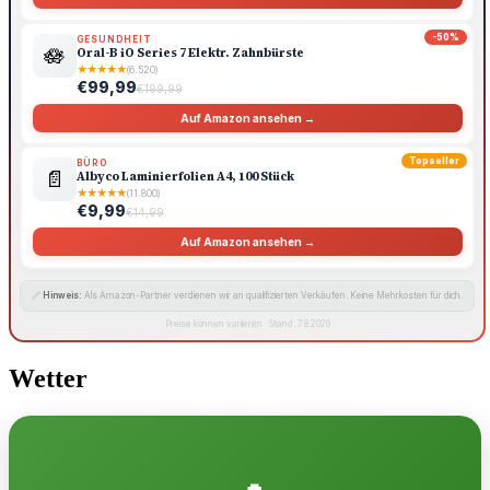
-50%
GESUNDHEIT
🪷
Oral-B iO Series 7 Elektr. Zahnbürste
★
★
★
★
★
(6.520)
€99,99
€199,99
Auf Amazon ansehen →
Topseller
BÜRO
📄
Albyco Laminierfolien A4, 100 Stück
★
★
★
★
★
(11.800)
€9,99
€14,99
Auf Amazon ansehen →
🔗
Hinweis:
Als Amazon-Partner verdienen wir an qualifizierten Verkäufen. Keine Mehrkosten für dich.
Preise können variieren · Stand: 7.8.2026
Wetter