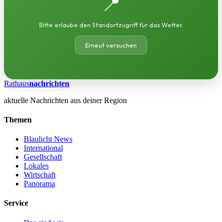
📍
Bitte erlaube den Standortzugriff für das Wetter.
Erneut versuchen
Rathaus
nachrichten
aktuelle Nachrichten aus deiner Region
Themen
Blaulicht News
International
Gesellschaft
Lokales
Wirtschaft
Panorama
Service