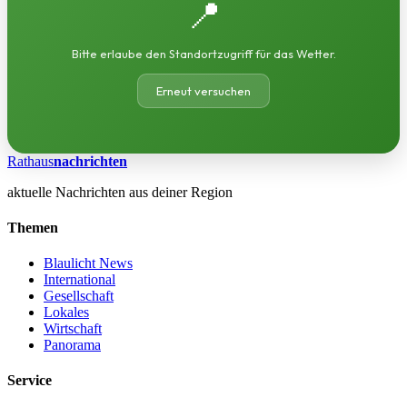
📍
Bitte erlaube den Standortzugriff für das Wetter.
Erneut versuchen
Rathaus
nachrichten
aktuelle Nachrichten aus deiner Region
Themen
Blaulicht News
International
Gesellschaft
Lokales
Wirtschaft
Panorama
Service