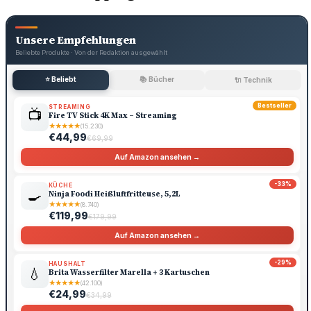
Unsere Empfehlungen
Beliebte Produkte · Von der Redaktion ausgewählt
⭐ Beliebt
📚 Bücher
🔌 Technik
Bestseller
STREAMING
📺
Fire TV Stick 4K Max – Streaming
★
★
★
★
★
(15.230)
€44,99
€69,99
Auf Amazon ansehen →
-33%
KÜCHE
🍳
Ninja Foodi Heißluftfritteuse, 5,2L
★
★
★
★
★
(8.740)
€119,99
€179,99
Auf Amazon ansehen →
-29%
HAUSHALT
💧
Brita Wasserfilter Marella + 3 Kartuschen
★
★
★
★
★
(42.100)
€24,99
€34,99