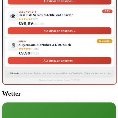
Auf Amazon ansehen →
-50%
GESUNDHEIT
🪷
Oral-B iO Series 7 Elektr. Zahnbürste
★
★
★
★
★
(6.520)
€99,99
€199,99
Auf Amazon ansehen →
Topseller
BÜRO
📄
Albyco Laminierfolien A4, 100 Stück
★
★
★
★
★
(11.800)
€9,99
€14,99
Auf Amazon ansehen →
🔗
Hinweis:
Als Amazon-Partner verdienen wir an qualifizierten Verkäufen. Keine Mehrkosten für dich.
Preise können variieren · Stand: 10.8.2026
Wetter