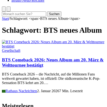
Brutto-Netto-Rechner
Suchen
Suchen
nach:
Start
/
Schlagwort: <span>BTS neues Album</span>
Schlagwort:
BTS neues Album
Gesellschaft
BTS Comeback 2026: Neues Album am 20. März &
Welttournee bestätigt
BTS Comeback 2026 – die Nachricht, auf die Millionen Fans
weltweit gewartet haben, ist offiziell: Die südkoreanische K-Pop-
Sensation BTS kehrt am 20.…
Rathaus Nachrichten
2. Januar 2026
7 Min. Lesezeit
RN
Meistgelesen