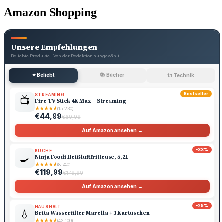
Amazon Shopping
Unsere Empfehlungen
Beliebte Produkte · Von der Redaktion ausgewählt
⭐ Beliebt
📚 Bücher
🔌 Technik
Bestseller
STREAMING
📺
Fire TV Stick 4K Max – Streaming
★
★
★
★
★
(15.230)
€44,99
€69,99
Auf Amazon ansehen →
-33%
KÜCHE
🍳
Ninja Foodi Heißluftfritteuse, 5,2L
★
★
★
★
★
(8.740)
€119,99
€179,99
Auf Amazon ansehen →
-29%
HAUSHALT
💧
Brita Wasserfilter Marella + 3 Kartuschen
★
★
★
★
★
(42.100)