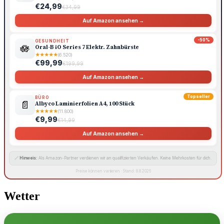
€24,99
€34,99
Auf Amazon ansehen →
-50%
GESUNDHEIT
🪷
Oral-B iO Series 7 Elektr. Zahnbürste
★
★
★
★
★
(6.520)
€99,99
€199,99
Auf Amazon ansehen →
Topseller
BÜRO
📄
Albyco Laminierfolien A4, 100 Stück
★
★
★
★
★
(11.800)
€9,99
€14,99
Auf Amazon ansehen →
🔗
Hinweis:
Als Amazon-Partner verdienen wir an qualifizierten Verkäufen. Keine Mehrkosten für dich.
Preise können variieren · Stand: 8.8.2026
Wetter