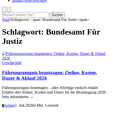
Brutto-Netto-Rechner
Suchen
Suchen
nach:
Start
/
Schlagwort: <span>Bundesamt Für Justiz</span>
Schlagwort:
Bundesamt Für
Justiz
Gesellschaft
Führungszeugnis beantragen: Online, Kosten,
Dauer & Ablauf 2026
Führungszeugnis beantragen – alles Wichtige einfach erklärt.
Erfahre den Ablauf, Kosten und Dauer für die Beantragung 2026.
Jetzt informieren →
Ariane
1. Juli 2026
6 Min. Lesezeit
A