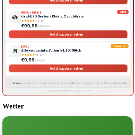
Auf Amazon ansehen →
-50%
GESUNDHEIT
🪷
Oral-B iO Series 7 Elektr. Zahnbürste
★
★
★
★
★
(6.520)
€99,99
€199,99
Auf Amazon ansehen →
Topseller
BÜRO
📄
Albyco Laminierfolien A4, 100 Stück
★
★
★
★
★
(11.800)
€9,99
€14,99
Auf Amazon ansehen →
🔗
Hinweis:
Als Amazon-Partner verdienen wir an qualifizierten Verkäufen. Keine Mehrkosten für dich.
Preise können variieren · Stand: 7.8.2026
Wetter