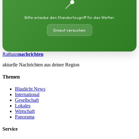
📍
Bitte erlaube den Standortzugriff für das Wetter.
Erneut versuchen
Rathaus
nachrichten
aktuelle Nachrichten aus deiner Region
Themen
Blaulicht News
International
Gesellschaft
Lokales
Wirtschaft
Panorama
Service