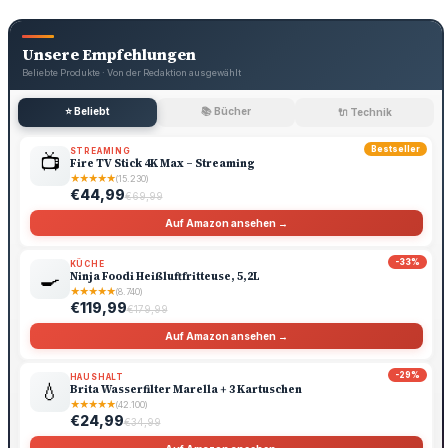
Unsere Empfehlungen
Beliebte Produkte · Von der Redaktion ausgewählt
⭐ Beliebt
📚 Bücher
🔌 Technik
Bestseller
STREAMING
📺
Fire TV Stick 4K Max – Streaming
★
★
★
★
★
(15.230)
€44,99
€69,99
Auf Amazon ansehen →
-33%
KÜCHE
🍳
Ninja Foodi Heißluftfritteuse, 5,2L
★
★
★
★
★
(8.740)
€119,99
€179,99
Auf Amazon ansehen →
-29%
HAUSHALT
💧
Brita Wasserfilter Marella + 3 Kartuschen
★
★
★
★
★
(42.100)
€24,99
€34,99