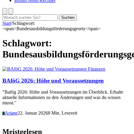
Brutto-Netto-Rechner
Suchen
Suchen
nach:
Start
/
Schlagwort:
<span>Bundesausbildungsförderungsgesetz</span>
Schlagwort:
Bundesausbildungsförderungsge
Finanzen
BAföG 2026: Höhe und Voraussetzungen
"Bafög 2026: Höhe und Voraussetzungen im Überblick. Erhalte
aktuelle Informationen zu den Änderungen und was du wissen
musst."
Ariane
22. Januar 2026
8 Min. Lesezeit
A
Meistgelesen