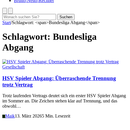
Brutto-Netto-Rechner
Suchen
Suchen
nach:
Start
/
Schlagwort: <span>Bundesliga Abgang</span>
Schlagwort:
Bundesliga
Abgang
Gesellschaft
HSV Spieler Abgang: Überraschende Trennung
trotz Vertrag
Trotz laufenden Vertrags deutet sich ein erster HSV Spieler Abgang
im Sommer an. Die Zeichen stehen klar auf Trennung, und das
obwohl…
Maik
13. März 2026
5 Min. Lesezeit
M