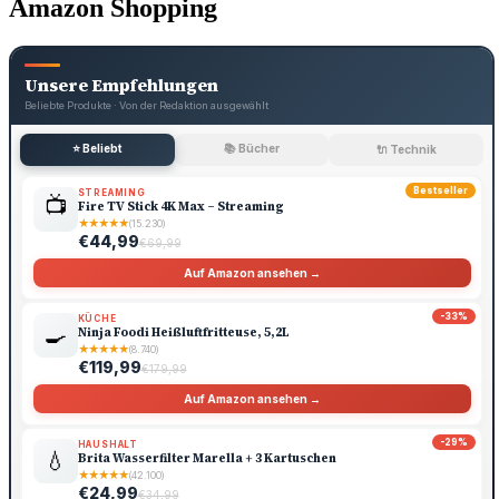
Amazon Shopping
Unsere Empfehlungen
Beliebte Produkte · Von der Redaktion ausgewählt
⭐ Beliebt
📚 Bücher
🔌 Technik
Bestseller
STREAMING
📺
Fire TV Stick 4K Max – Streaming
★
★
★
★
★
(15.230)
€44,99
€69,99
Auf Amazon ansehen →
-33%
KÜCHE
🍳
Ninja Foodi Heißluftfritteuse, 5,2L
★
★
★
★
★
(8.740)
€119,99
€179,99
Auf Amazon ansehen →
-29%
HAUSHALT
💧
Brita Wasserfilter Marella + 3 Kartuschen
★
★
★
★
★
(42.100)
€24,99
€34,99