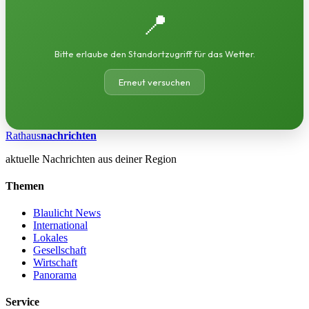
📍
Bitte erlaube den Standortzugriff für das Wetter.
Erneut versuchen
Rathaus
nachrichten
aktuelle Nachrichten aus deiner Region
Themen
Blaulicht News
International
Lokales
Gesellschaft
Wirtschaft
Panorama
Service