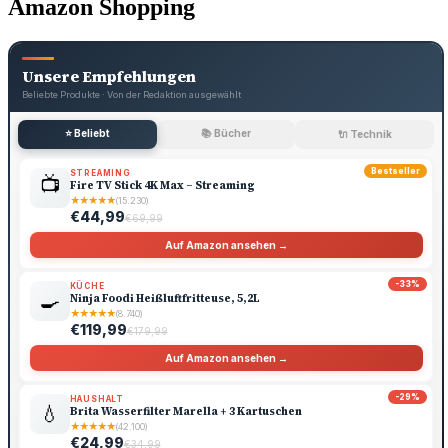
Amazon Shopping
Unsere Empfehlungen
Beliebte Produkte · Von der Redaktion ausgewählt
⭐ Beliebt
📚 Bücher
🔌 Technik
Bestseller
STREAMING
📺
Fire TV Stick 4K Max – Streaming
★
★
★
★
★
(15.230)
€44,99
€69,99
Auf Amazon ansehen →
-33%
KÜCHE
🍳
Ninja Foodi Heißluftfritteuse, 5,2L
★
★
★
★
★
(8.740)
€119,99
€179,99
Auf Amazon ansehen →
-29%
HAUSHALT
💧
Brita Wasserfilter Marella + 3 Kartuschen
★
★
★
★
★
(42.100)
€24,99
€34,99