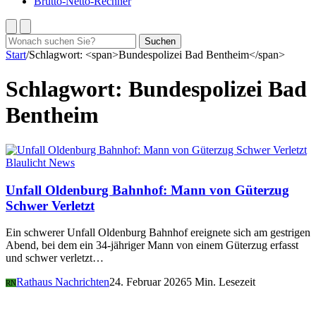
Brutto-Netto-Rechner
Suchen
Suchen
nach:
Start
/
Schlagwort: <span>Bundespolizei Bad Bentheim</span>
Schlagwort:
Bundespolizei Bad
Bentheim
Blaulicht News
Unfall Oldenburg Bahnhof: Mann von Güterzug
Schwer Verletzt
Ein schwerer Unfall Oldenburg Bahnhof ereignete sich am gestrigen
Abend, bei dem ein 34-jähriger Mann von einem Güterzug erfasst
und schwer verletzt…
Rathaus Nachrichten
24. Februar 2026
5 Min. Lesezeit
RN