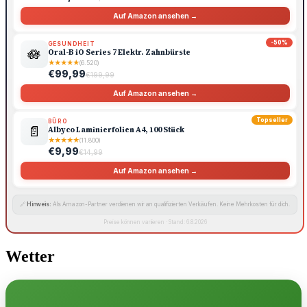
Auf Amazon ansehen →
-50%
GESUNDHEIT
🪷
Oral-B iO Series 7 Elektr. Zahnbürste
★
★
★
★
★
(6.520)
€99,99
€199,99
Auf Amazon ansehen →
Topseller
BÜRO
📄
Albyco Laminierfolien A4, 100 Stück
★
★
★
★
★
(11.800)
€9,99
€14,99
Auf Amazon ansehen →
🔗
Hinweis:
Als Amazon-Partner verdienen wir an qualifizierten Verkäufen. Keine Mehrkosten für dich.
Preise können variieren · Stand: 6.8.2026
Wetter