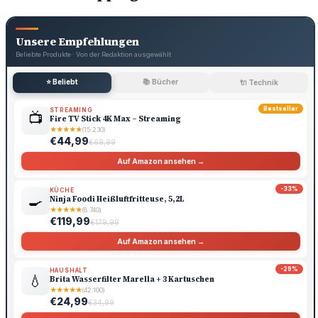
Unsere Empfehlungen
Beliebte Produkte · Von der Redaktion ausgewählt
⭐ Beliebt
📚 Bücher
🔌 Technik
Bestseller
STREAMING
📺
Fire TV Stick 4K Max – Streaming
★
★
★
★
★
(15.230)
€44,99
€69,99
Auf Amazon ansehen →
-33%
KÜCHE
🍳
Ninja Foodi Heißluftfritteuse, 5,2L
★
★
★
★
★
(8.740)
€119,99
€179,99
Auf Amazon ansehen →
-29%
HAUSHALT
💧
Brita Wasserfilter Marella + 3 Kartuschen
★
★
★
★
★
(42.100)
€24,99
€34,99