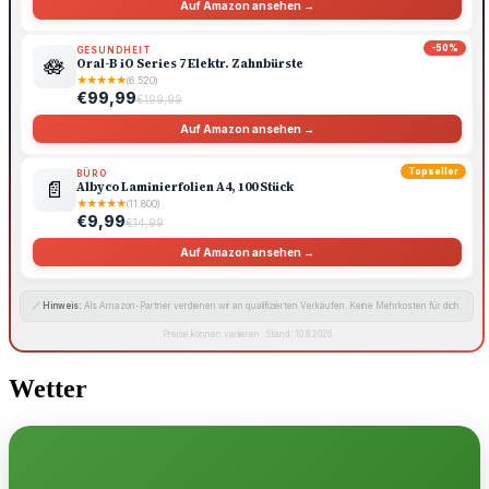
Auf Amazon ansehen →
-50%
GESUNDHEIT
🪷
Oral-B iO Series 7 Elektr. Zahnbürste
★
★
★
★
★
(6.520)
€99,99
€199,99
Auf Amazon ansehen →
Topseller
BÜRO
📄
Albyco Laminierfolien A4, 100 Stück
★
★
★
★
★
(11.800)
€9,99
€14,99
Auf Amazon ansehen →
🔗
Hinweis:
Als Amazon-Partner verdienen wir an qualifizierten Verkäufen. Keine Mehrkosten für dich.
Preise können variieren · Stand: 10.8.2026
Wetter