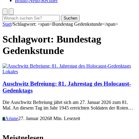
Brutto-Netto-Rechner
Suchen
Suchen
nach:
Start
/
Schlagwort: <span>Bundestag Gedenkstunde</span>
Schlagwort:
Bundestag
Gedenkstunde
Lokales
Auschwitz Befreiung: 81. Jahrestag des Holocaust-
Gedenktags
Die Auschwitz Befreiung jährt sich am 27. Januar 2026 zum 81.
Mal. An diesem Tag im Jahr 1945 erreichten Soldaten der Roten…
Ariane
27. Januar 2026
8 Min. Lesezeit
A
Meistgelesen