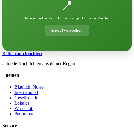
📍
Bitte erlaube den Standortzugriff für das Wetter.
Erneut versuchen
Rathaus
nachrichten
aktuelle Nachrichten aus deiner Region
Themen
Blaulicht News
International
Gesellschaft
Lokales
Wirtschaft
Panorama
Service