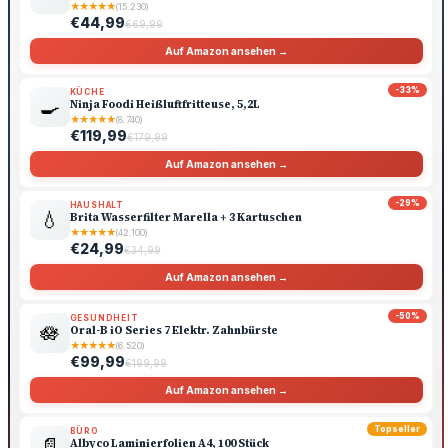
★
★
★
★
★
(15.230)
€44,99
€69,99
Auf Amazon ansehen →
-33%
KÜCHE
🍳
Ninja Foodi Heißluftfritteuse, 5,2L
★
★
★
★
★
(8.740)
€119,99
€179,99
Auf Amazon ansehen →
-29%
HAUSHALT
💧
Brita Wasserfilter Marella + 3 Kartuschen
★
★
★
★
★
(42.100)
€24,99
€34,99
Auf Amazon ansehen →
-50%
GESUNDHEIT
🪷
Oral-B iO Series 7 Elektr. Zahnbürste
★
★
★
★
★
(6.520)
€99,99
€199,99
Auf Amazon ansehen →
Topseller
BÜRO
📄
Albyco Laminierfolien A4, 100 Stück