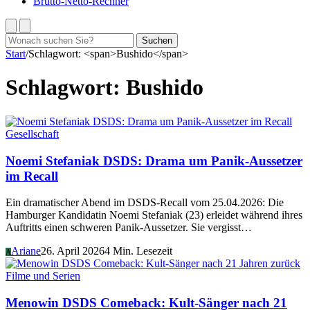
Brutto-Netto-Rechner
Suchen
Suchen
nach:
Start
/
Schlagwort: <span>Bushido</span>
Schlagwort:
Bushido
Gesellschaft
Noemi Stefaniak DSDS: Drama um Panik-Aussetzer
im Recall
Ein dramatischer Abend im DSDS-Recall vom 25.04.2026: Die
Hamburger Kandidatin Noemi Stefaniak (23) erleidet während ihres
Auftritts einen schweren Panik-Aussetzer. Sie vergisst…
Ariane
26. April 2026
4 Min. Lesezeit
A
Filme und Serien
Menowin DSDS Comeback: Kult-Sänger nach 21