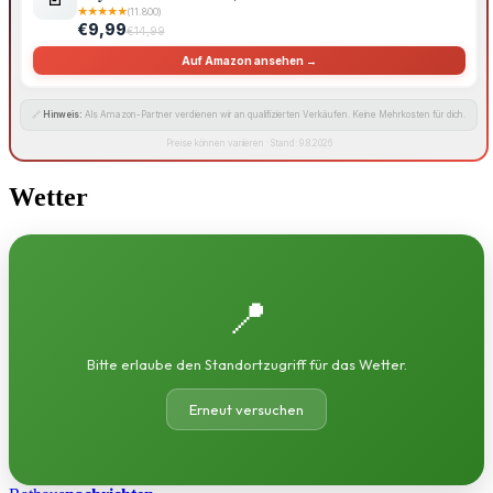
★
★
★
★
★
(11.800)
€9,99
€14,99
Auf Amazon ansehen →
🔗
Hinweis:
Als Amazon-Partner verdienen wir an qualifizierten Verkäufen. Keine Mehrkosten für dich.
Preise können variieren · Stand: 9.8.2026
Wetter
📍
Bitte erlaube den Standortzugriff für das Wetter.
Erneut versuchen