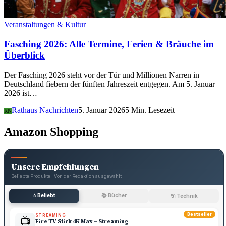
Veranstaltungen & Kultur
Fasching 2026: Alle Termine, Ferien & Bräuche im
Überblick
Der Fasching 2026 steht vor der Tür und Millionen Narren in
Deutschland fiebern der fünften Jahreszeit entgegen. Am 5. Januar
2026 ist…
Rathaus Nachrichten
5. Januar 2026
5 Min. Lesezeit
RN
Amazon Shopping
Unsere Empfehlungen
Beliebte Produkte · Von der Redaktion ausgewählt
⭐ Beliebt
📚 Bücher
🔌 Technik
Bestseller
STREAMING
📺
Fire TV Stick 4K Max – Streaming