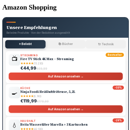
Amazon Shopping
Unsere Empfehlungen
Beliebte Produkte · Von der Redaktion ausgewählt
⭐ Beliebt
📚 Bücher
🔌 Technik
Bestseller
STREAMING
📺
Fire TV Stick 4K Max – Streaming
★
★
★
★
★
(15.230)
€44,99
€69,99
Auf Amazon ansehen →
-33%
KÜCHE
🍳
Ninja Foodi Heißluftfritteuse, 5,2L
★
★
★
★
★
(8.740)
€119,99
€179,99
Auf Amazon ansehen →
-29%
HAUSHALT
💧
Brita Wasserfilter Marella + 3 Kartuschen
★
★
★
★
★
(42.100)