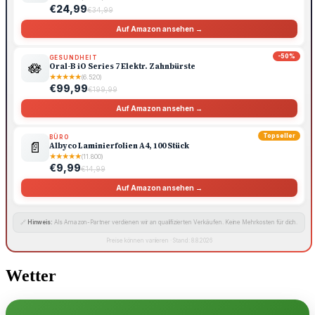
€24,99
€34,99
Auf Amazon ansehen →
-50%
GESUNDHEIT
🪷
Oral-B iO Series 7 Elektr. Zahnbürste
★
★
★
★
★
(6.520)
€99,99
€199,99
Auf Amazon ansehen →
Topseller
BÜRO
📄
Albyco Laminierfolien A4, 100 Stück
★
★
★
★
★
(11.800)
€9,99
€14,99
Auf Amazon ansehen →
🔗
Hinweis:
Als Amazon-Partner verdienen wir an qualifizierten Verkäufen. Keine Mehrkosten für dich.
Preise können variieren · Stand: 8.8.2026
Wetter