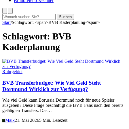
Brutto-Netto-Rechner
Suchen
Suchen
nach:
Start
/
Schlagwort: <span>BVB Kaderplanung</span>
Schlagwort:
BVB
Kaderplanung
Ruhrgebiet
BVB Transferbudget: Wie Viel Geld Steht
Dortmund Wirklich zur Verfügung?
Wie viel Geld kann Borussia Dortmund noch für neue Spieler
ausgeben? Diese Frage beschäftigt die BVB-Fans nach den bereits
getätigten Transfers. Das…
Maik
21. Mai 2026
5 Min. Lesezeit
M