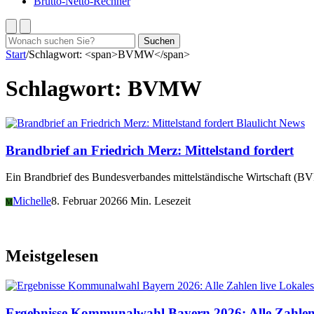
Brutto-Netto-Rechner
Suchen
Suchen
nach:
Start
/
Schlagwort: <span>BVMW</span>
Schlagwort:
BVMW
Blaulicht News
Brandbrief an Friedrich Merz: Mittelstand fordert
Ein Brandbrief des Bundesverbandes mittelständische Wirtschaft (B
Michelle
8. Februar 2026
6 Min. Lesezeit
M
Meistgelesen
Lokales
Ergebnisse Kommunalwahl Bayern 2026: Alle Zahlen 