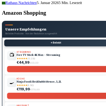
Rathaus Nachrichten
5. Januar 2026
5 Min. Lesezeit
RN
Amazon Shopping
Unsere Empfehlungen
Beliebte Produkte · Von der Redaktion ausgewählt
⭐ Beliebt
STREAMING
📺
Fire TV Stick 4K Max – Streaming
★
★
★
★
★
(15.230)
€44,99
€69,99
KÜCHE
🍳
Ninja Foodi Heißluftfritteuse, 5,2L
★
★
★
★
★
(8.740)
€119,99
€179,99
HAUSHALT