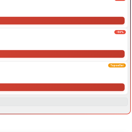
-50%
Topseller