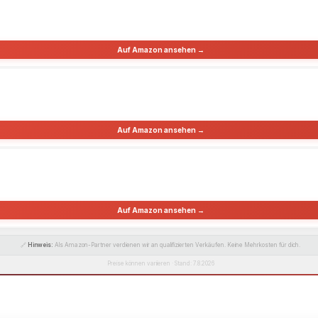
Auf Amazon ansehen →
Auf Amazon ansehen →
Auf Amazon ansehen →
🔗
Hinweis:
Als Amazon-Partner verdienen wir an qualifizierten Verkäufen. Keine Mehrkosten für dich.
Preise können variieren · Stand: 7.8.2026