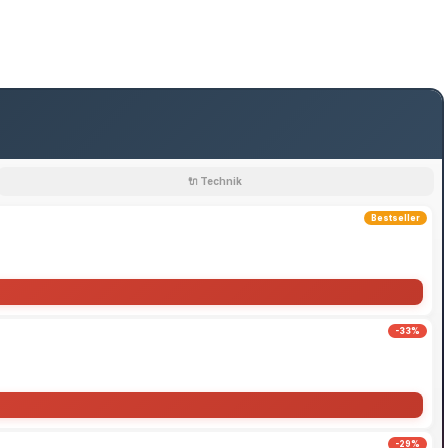
🔌 Technik
Bestseller
-33%
-29%