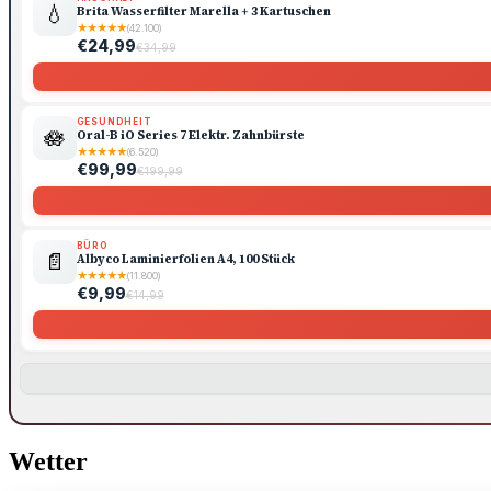
💧
Brita Wasserfilter Marella + 3 Kartuschen
★
★
★
★
★
(42.100)
€24,99
€34,99
GESUNDHEIT
🪷
Oral-B iO Series 7 Elektr. Zahnbürste
★
★
★
★
★
(6.520)
€99,99
€199,99
BÜRO
📄
Albyco Laminierfolien A4, 100 Stück
★
★
★
★
★
(11.800)
€9,99
€14,99
Wetter