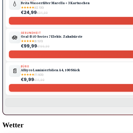
💧
Brita Wasserfilter Marella + 3 Kartuschen
★
★
★
★
★
(42.100)
€24,99
€34,99
GESUNDHEIT
🪷
Oral-B iO Series 7 Elektr. Zahnbürste
★
★
★
★
★
(6.520)
€99,99
€199,99
BÜRO
📄
Albyco Laminierfolien A4, 100 Stück
★
★
★
★
★
(11.800)
€9,99
€14,99
Wetter