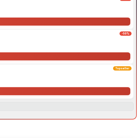
-50%
Topseller