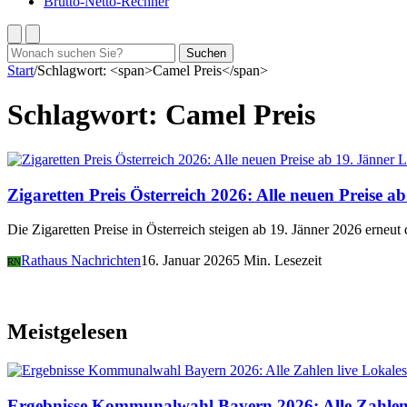
Brutto-Netto-Rechner
Suchen
Suchen
nach:
Start
/
Schlagwort: <span>Camel Preis</span>
Schlagwort:
Camel Preis
L
Zigaretten Preis Österreich 2026: Alle neuen Preise a
Die Zigaretten Preise in Österreich steigen ab 19. Jänner 2026 erneut
Rathaus Nachrichten
16. Januar 2026
5 Min. Lesezeit
RN
Meistgelesen
Lokales
Ergebnisse Kommunalwahl Bayern 2026: Alle Zahlen 