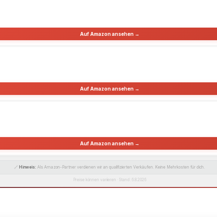
Auf Amazon ansehen →
Auf Amazon ansehen →
Auf Amazon ansehen →
🔗
Hinweis:
Als Amazon-Partner verdienen wir an qualifizierten Verkäufen. Keine Mehrkosten für dich.
Preise können variieren · Stand: 6.8.2026