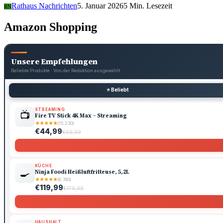
Rathaus Nachrichten
5. Januar 2026
5 Min. Lesezeit
RN
Amazon Shopping
Unsere Empfehlungen
Beliebte Produkte · Von der Redaktion ausgewählt
⭐ Beliebt
STREAMING
📺
Fire TV Stick 4K Max – Streaming
★
★
★
★
★
(15.230)
€44,99
€69,99
KÜCHE
🍳
Ninja Foodi Heißluftfritteuse, 5,2L
★
★
★
★
★
(8.740)
€119,99
€179,99
HAUSHALT