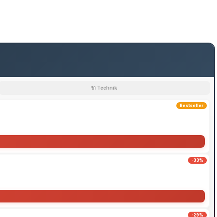
🔌 Technik
Bestseller
-33%
-29%