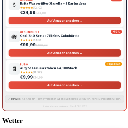
💧
Brita Wasserfilter Marella + 3 Kartuschen
★
★
★
★
★
(42.100)
€24,99
€34,99
Auf Amazon ansehen →
-50%
GESUNDHEIT
🪷
Oral-B iO Series 7 Elektr. Zahnbürste
★
★
★
★
★
(6.520)
€99,99
€199,99
Auf Amazon ansehen →
Topseller
BÜRO
📄
Albyco Laminierfolien A4, 100 Stück
★
★
★
★
★
(11.800)
€9,99
€14,99
Auf Amazon ansehen →
🔗
Hinweis:
Als Amazon-Partner verdienen wir an qualifizierten Verkäufen. Keine Mehrkosten für dich.
Preise können variieren · Stand: 10.8.2026
Wetter