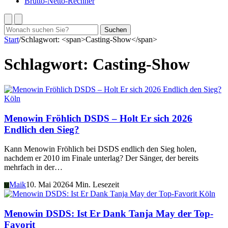
Brutto-Netto-Rechner
Suchen
Suchen
nach:
Start
/
Schlagwort: <span>Casting-Show</span>
Schlagwort:
Casting-Show
Köln
Menowin Fröhlich DSDS – Holt Er sich 2026
Endlich den Sieg?
Kann Menowin Fröhlich bei DSDS endlich den Sieg holen,
nachdem er 2010 im Finale unterlag? Der Sänger, der bereits
mehrfach in der…
Maik
10. Mai 2026
4 Min. Lesezeit
M
Köln
Menowin DSDS: Ist Er Dank Tanja May der Top-
Favorit