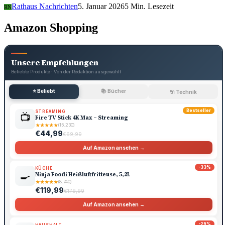
Rathaus Nachrichten
5. Januar 2026
5 Min. Lesezeit
RN
Amazon Shopping
Unsere Empfehlungen
Beliebte Produkte · Von der Redaktion ausgewählt
⭐ Beliebt
📚 Bücher
🔌 Technik
Bestseller
STREAMING
📺
Fire TV Stick 4K Max – Streaming
★
★
★
★
★
(15.230)
€44,99
€69,99
Auf Amazon ansehen →
-33%
KÜCHE
🍳
Ninja Foodi Heißluftfritteuse, 5,2L
★
★
★
★
★
(8.740)
€119,99
€179,99
Auf Amazon ansehen →
-29%
HAUSHALT