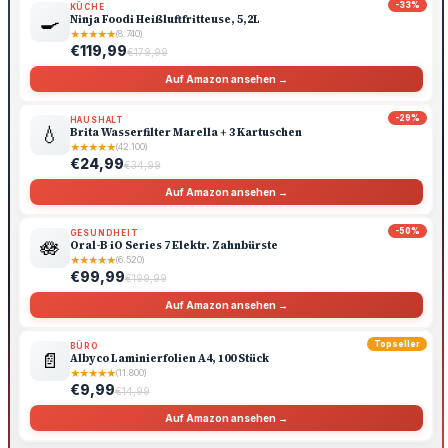
-33%
KÜCHE
🍳
Ninja Foodi Heißluftfritteuse, 5,2L
★
★
★
★
★
(8.740)
€119,99
€179,99
Auf Amazon ansehen →
-29%
HAUSHALT
💧
Brita Wasserfilter Marella + 3 Kartuschen
★
★
★
★
★
(42.100)
€24,99
€34,99
Auf Amazon ansehen →
-50%
GESUNDHEIT
🪷
Oral-B iO Series 7 Elektr. Zahnbürste
★
★
★
★
★
(6.520)
€99,99
€199,99
Auf Amazon ansehen →
Topseller
BÜRO
📄
Albyco Laminierfolien A4, 100 Stück
★
★
★
★
★
(11.800)
€9,99
€14,99
Auf Amazon ansehen →