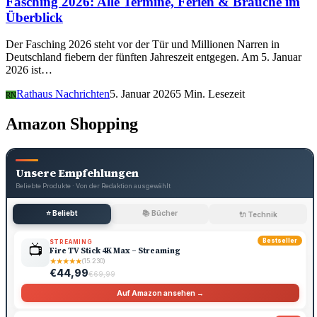
Fasching 2026: Alle Termine, Ferien & Bräuche im
Überblick
Der Fasching 2026 steht vor der Tür und Millionen Narren in
Deutschland fiebern der fünften Jahreszeit entgegen. Am 5. Januar
2026 ist…
Rathaus Nachrichten
5. Januar 2026
5 Min. Lesezeit
RN
Amazon Shopping
Unsere Empfehlungen
Beliebte Produkte · Von der Redaktion ausgewählt
⭐ Beliebt
📚 Bücher
🔌 Technik
Bestseller
STREAMING
📺
Fire TV Stick 4K Max – Streaming
★
★
★
★
★
(15.230)
€44,99
€69,99
Auf Amazon ansehen →