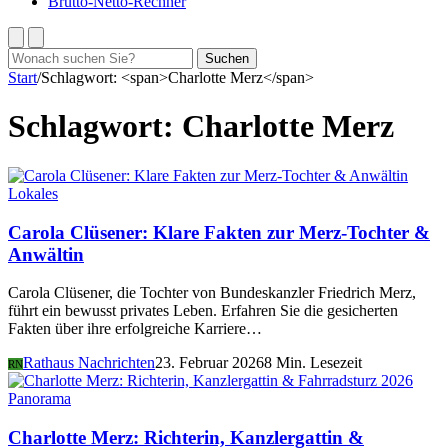
Brutto-Netto-Rechner
Suchen
Suchen
nach:
Start
/
Schlagwort: <span>Charlotte Merz</span>
Schlagwort:
Charlotte Merz
Lokales
Carola Clüsener: Klare Fakten zur Merz-Tochter &
Anwältin
Carola Clüsener, die Tochter von Bundeskanzler Friedrich Merz,
führt ein bewusst privates Leben. Erfahren Sie die gesicherten
Fakten über ihre erfolgreiche Karriere…
Rathaus Nachrichten
23. Februar 2026
8 Min. Lesezeit
RN
Panorama
Charlotte Merz: Richterin, Kanzlergattin &