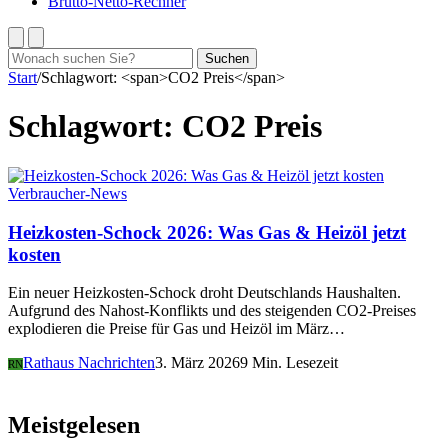
Brutto-Netto-Rechner
Suchen
Suchen
nach:
Start
/
Schlagwort: <span>CO2 Preis</span>
Schlagwort:
CO2 Preis
Verbraucher-News
Heizkosten-Schock 2026: Was Gas & Heizöl jetzt
kosten
Ein neuer Heizkosten-Schock droht Deutschlands Haushalten.
Aufgrund des Nahost-Konflikts und des steigenden CO2-Preises
explodieren die Preise für Gas und Heizöl im März…
Rathaus Nachrichten
3. März 2026
9 Min. Lesezeit
RN
Meistgelesen