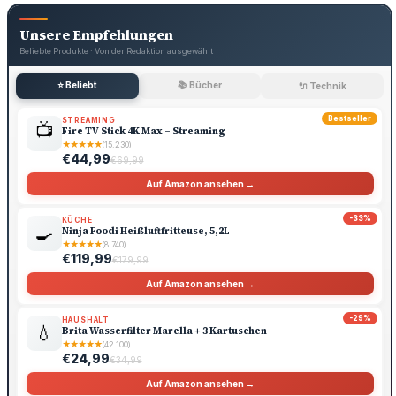
Unsere Empfehlungen
Beliebte Produkte · Von der Redaktion ausgewählt
⭐ Beliebt
📚 Bücher
🔌 Technik
Bestseller
STREAMING
📺
Fire TV Stick 4K Max – Streaming
★
★
★
★
★
(15.230)
€44,99
€69,99
Auf Amazon ansehen →
-33%
KÜCHE
🍳
Ninja Foodi Heißluftfritteuse, 5,2L
★
★
★
★
★
(8.740)
€119,99
€179,99
Auf Amazon ansehen →
-29%
HAUSHALT
💧
Brita Wasserfilter Marella + 3 Kartuschen
★
★
★
★
★
(42.100)
€24,99
€34,99
Auf Amazon ansehen →