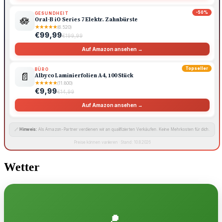
-50%
GESUNDHEIT
🪷
Oral-B iO Series 7 Elektr. Zahnbürste
★
★
★
★
★
(6.520)
€99,99
€199,99
Auf Amazon ansehen →
Topseller
BÜRO
📄
Albyco Laminierfolien A4, 100 Stück
★
★
★
★
★
(11.800)
€9,99
€14,99
Auf Amazon ansehen →
🔗
Hinweis:
Als Amazon-Partner verdienen wir an qualifizierten Verkäufen. Keine Mehrkosten für dich.
Preise können variieren · Stand: 10.8.2026
Wetter
📍