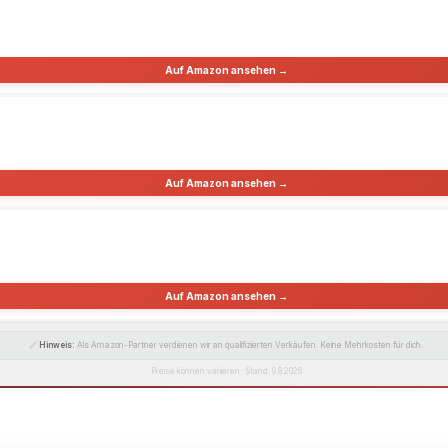
Auf Amazon ansehen →
Auf Amazon ansehen →
Auf Amazon ansehen →
🔗
Hinweis:
Als Amazon-Partner verdienen wir an qualifizierten Verkäufen. Keine Mehrkosten für dich.
Preise können variieren · Stand: 9.8.2026