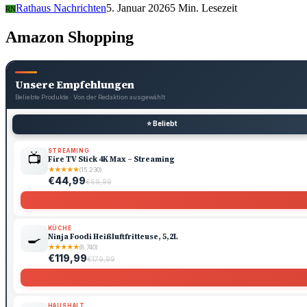
Rathaus Nachrichten
5. Januar 2026
5 Min. Lesezeit
RN
Amazon Shopping
Unsere Empfehlungen
Beliebte Produkte · Von der Redaktion ausgewählt
⭐ Beliebt
STREAMING
📺
Fire TV Stick 4K Max – Streaming
★
★
★
★
★
(15.230)
€44,99
€69,99
KÜCHE
🍳
Ninja Foodi Heißluftfritteuse, 5,2L
★
★
★
★
★
(8.740)
€119,99
€179,99
HAUSHALT