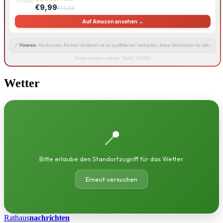
€9,99
€14,99
Auf Amazon ansehen →
🔗
Hinweis:
Als Amazon-Partner verdienen wir an qualifizierten Verkäufen. Keine Mehrkosten für dich.
Preise können variieren · Stand: 7.8.2026
Wetter
📍
Bitte erlaube den Standortzugriff für das Wetter.
Erneut versuchen
Rathaus
nachrichten