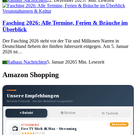
Rathaus Nachrichten
22. Dezember 2025
7 Min. Lesezeit
RN
Veranstaltungen & Kultur
Fasching 2026: Alle Termine, Ferien & Bräuche im
Überblick
Der Fasching 2026 steht vor der Tür und Millionen Narren in
Deutschland fiebern der fünften Jahreszeit entgegen. Am 5. Januar
2026 ist…
Rathaus Nachrichten
5. Januar 2026
5 Min. Lesezeit
RN
Amazon Shopping
Unsere Empfehlungen
Beliebte Produkte · Von der Redaktion ausgewählt
⭐ Beliebt
📚 Bücher
🔌 Technik
Bestseller
STREAMING
📺
Fire TV Stick 4K Max – Streaming
★
★
★
★
★
(15.230)