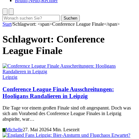
Brutto-Netto-Rechner
Suchen
Suchen
nach:
Start
/
Schlagwort: <span>Conference League Finale</span>
Schlagwort:
Conference
League Finale
Leipzig
Conference League Finale Ausschreitungen:
Hooligans Randalieren in Leipzig
Die Tage vor einem großen Finale sind oft angespannt. Doch was
sich am Vorabend des Conference League Finales in Leipzig
abspielte, war…
Michelle
27. Mai 2026
4 Min. Lesezeit
M