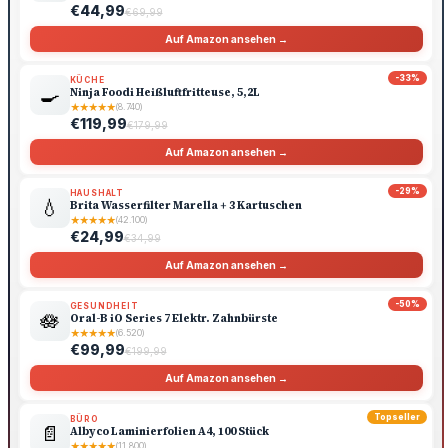
€44,99
€69,99
Auf Amazon ansehen →
-33%
KÜCHE
🍳
Ninja Foodi Heißluftfritteuse, 5,2L
★
★
★
★
★
(8.740)
€119,99
€179,99
Auf Amazon ansehen →
-29%
HAUSHALT
💧
Brita Wasserfilter Marella + 3 Kartuschen
★
★
★
★
★
(42.100)
€24,99
€34,99
Auf Amazon ansehen →
-50%
GESUNDHEIT
🪷
Oral-B iO Series 7 Elektr. Zahnbürste
★
★
★
★
★
(6.520)
€99,99
€199,99
Auf Amazon ansehen →
Topseller
BÜRO
📄
Albyco Laminierfolien A4, 100 Stück
★
★
★
★
★
(11.800)