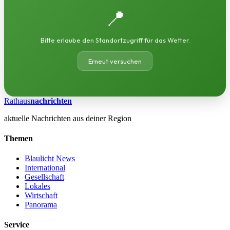
📍
Bitte erlaube den Standortzugriff für das Wetter.
Erneut versuchen
Rathaus
nachrichten
aktuelle Nachrichten aus deiner Region
Themen
Blaulicht News
International
Gesellschaft
Lokales
Wirtschaft
Panorama
Service