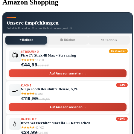
Amazon Shopping
Unsere Empfehlungen
Beliebte Produkte · Von der Redaktion ausgewählt
⭐ Beliebt
📚 Bücher
🔌 Technik
Bestseller
STREAMING
📺
Fire TV Stick 4K Max – Streaming
★
★
★
★
★
(15.230)
€44,99
€69,99
Auf Amazon ansehen →
-33%
KÜCHE
🍳
Ninja Foodi Heißluftfritteuse, 5,2L
★
★
★
★
★
(8.740)
€119,99
€179,99
Auf Amazon ansehen →
-29%
HAUSHALT
💧
Brita Wasserfilter Marella + 3 Kartuschen
★
★
★
★
★
(42.100)
€24,99
€34,99