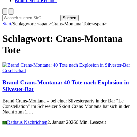
Brutto-Netto-Rechner
Suchen
Suchen
nach:
Start
/
Schlagwort: <span>Crans-Montana Tote</span>
Schlagwort:
Crans-Montana
Tote
Gesellschaft
Brand Crans-Montana: 40 Tote nach Explosion in
Silvester-Bar
Brand Crans-Montana – bei einer Silvesterparty in der Bar "Le
Constellation" im Schweizer Skiort Crans-Montana hat sich in der
Nacht zum 1.…
Rathaus Nachrichten
2. Januar 2026
6 Min. Lesezeit
RN