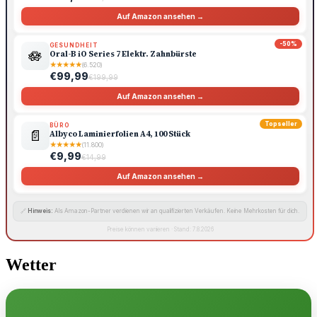
Auf Amazon ansehen →
-50%
GESUNDHEIT
🪷
Oral-B iO Series 7 Elektr. Zahnbürste
★
★
★
★
★
(6.520)
€99,99
€199,99
Auf Amazon ansehen →
Topseller
BÜRO
📄
Albyco Laminierfolien A4, 100 Stück
★
★
★
★
★
(11.800)
€9,99
€14,99
Auf Amazon ansehen →
🔗
Hinweis:
Als Amazon-Partner verdienen wir an qualifizierten Verkäufen. Keine Mehrkosten für dich.
Preise können variieren · Stand: 7.8.2026
Wetter