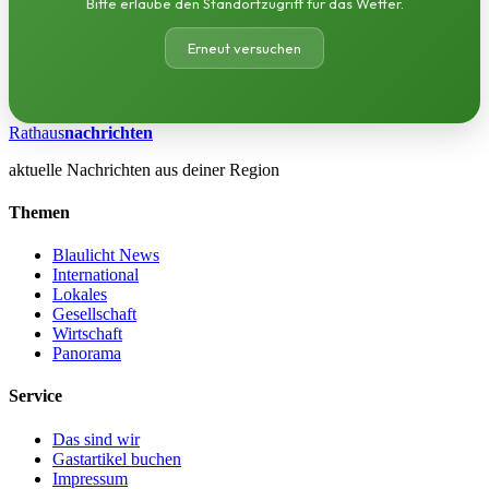
Bitte erlaube den Standortzugriff für das Wetter.
Erneut versuchen
Rathaus
nachrichten
aktuelle Nachrichten aus deiner Region
Themen
Blaulicht News
International
Lokales
Gesellschaft
Wirtschaft
Panorama
Service
Das sind wir
Gastartikel buchen
Impressum