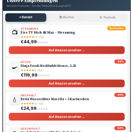
Unsere Empfehlungen
Beliebte Produkte · Von der Redaktion ausgewählt
⭐ Beliebt
📚 Bücher
🔌 Technik
Bestseller
STREAMING
📺
Fire TV Stick 4K Max – Streaming
★
★
★
★
★
(15.230)
€44,99
€69,99
Auf Amazon ansehen →
-33%
KÜCHE
🍳
Ninja Foodi Heißluftfritteuse, 5,2L
★
★
★
★
★
(8.740)
€119,99
€179,99
Auf Amazon ansehen →
-29%
HAUSHALT
💧
Brita Wasserfilter Marella + 3 Kartuschen
★
★
★
★
★
(42.100)
€24,99
€34,99
Auf Amazon ansehen →
-50%
GESUNDHEIT