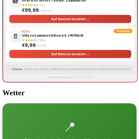
🪷
Oral-B iO Series 7 Elektr. Zahnbürste
★
★
★
★
★
(6.520)
€99,99
€199,99
Auf Amazon ansehen →
Topseller
BÜRO
📄
Albyco Laminierfolien A4, 100 Stück
★
★
★
★
★
(11.800)
€9,99
€14,99
Auf Amazon ansehen →
🔗
Hinweis:
Als Amazon-Partner verdienen wir an qualifizierten Verkäufen. Keine Mehrkosten für dich.
Preise können variieren · Stand: 7.8.2026
Wetter
📍