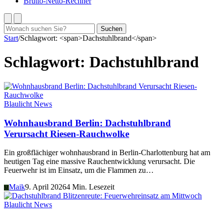
Brutto-Netto-Rechner
Suchen
Suchen
nach:
Start
/
Schlagwort: <span>Dachstuhlbrand</span>
Schlagwort:
Dachstuhlbrand
Blaulicht News
Wohnhausbrand Berlin: Dachstuhlbrand
Verursacht Riesen-Rauchwolke
Ein großflächiger wohnhausbrand in Berlin-Charlottenburg hat am
heutigen Tag eine massive Rauchentwicklung verursacht. Die
Feuerwehr ist im Einsatz, um die Flammen zu…
Maik
9. April 2026
4 Min. Lesezeit
M
Blaulicht News