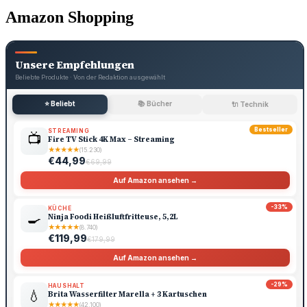
Amazon Shopping
Unsere Empfehlungen
Beliebte Produkte · Von der Redaktion ausgewählt
⭐ Beliebt
📚 Bücher
🔌 Technik
Bestseller
STREAMING
📺
Fire TV Stick 4K Max – Streaming
★
★
★
★
★
(15.230)
€44,99
€69,99
Auf Amazon ansehen →
-33%
KÜCHE
🍳
Ninja Foodi Heißluftfritteuse, 5,2L
★
★
★
★
★
(8.740)
€119,99
€179,99
Auf Amazon ansehen →
-29%
HAUSHALT
💧
Brita Wasserfilter Marella + 3 Kartuschen
★
★
★
★
★
(42.100)