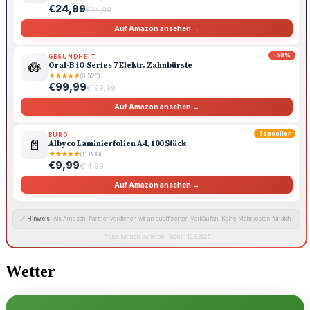
€24,99
€34,99
Auf Amazon ansehen →
-50%
GESUNDHEIT
🪷
Oral-B iO Series 7 Elektr. Zahnbürste
★
★
★
★
★
(6.520)
€99,99
€199,99
Auf Amazon ansehen →
Topseller
BÜRO
📄
Albyco Laminierfolien A4, 100 Stück
★
★
★
★
★
(11.800)
€9,99
€14,99
Auf Amazon ansehen →
🔗
Hinweis:
Als Amazon-Partner verdienen wir an qualifizierten Verkäufen. Keine Mehrkosten für dich.
Preise können variieren · Stand: 10.8.2026
Wetter