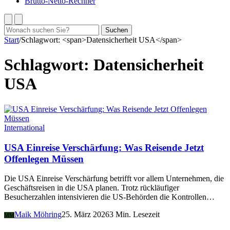
Brutto-Netto-Rechner
Suchen
Suchen
nach:
Start
/
Schlagwort: <span>Datensicherheit USA</span>
Schlagwort:
Datensicherheit
USA
International
USA Einreise Verschärfung: Was Reisende Jetzt
Offenlegen Müssen
Die USA Einreise Verschärfung betrifft vor allem Unternehmen, die
Geschäftsreisen in die USA planen. Trotz rückläufiger
Besucherzahlen intensivieren die US-Behörden die Kontrollen…
Maik Möhring
25. März 2026
3 Min. Lesezeit
MM