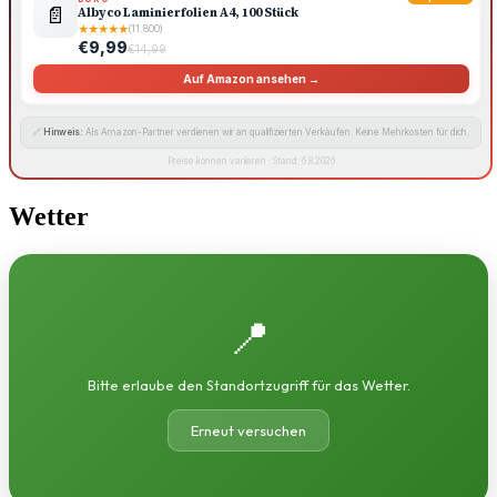
📄
Albyco Laminierfolien A4, 100 Stück
★
★
★
★
★
(11.800)
€9,99
€14,99
Auf Amazon ansehen →
🔗
Hinweis:
Als Amazon-Partner verdienen wir an qualifizierten Verkäufen. Keine Mehrkosten für dich.
Preise können variieren · Stand: 6.8.2026
Wetter
📍
Bitte erlaube den Standortzugriff für das Wetter.
Erneut versuchen