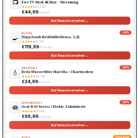
📺
Fire TV Stick 4K Max – Streaming
★
★
★
★
★
(15.230)
€44,99
€69,99
Auf Amazon ansehen →
-33%
KÜCHE
🍳
Ninja Foodi Heißluftfritteuse, 5,2L
★
★
★
★
★
(8.740)
€119,99
€179,99
Auf Amazon ansehen →
-29%
HAUSHALT
💧
Brita Wasserfilter Marella + 3 Kartuschen
★
★
★
★
★
(42.100)
€24,99
€34,99
Auf Amazon ansehen →
-50%
GESUNDHEIT
🪷
Oral-B iO Series 7 Elektr. Zahnbürste
★
★
★
★
★
(6.520)
€99,99
€199,99
Auf Amazon ansehen →
Topseller
BÜRO