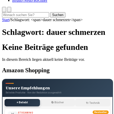
Brutto-Netto-Rechner
Suchen
Suchen
nach:
Start
/
Schlagwort: <span>dauer schmerzen</span>
Schlagwort:
dauer schmerzen
Keine Beiträge gefunden
In diesem Bereich liegen aktuell keine Beiträge vor.
Amazon Shopping
Unsere Empfehlungen
Beliebte Produkte · Von der Redaktion ausgewählt
⭐ Beliebt
📚 Bücher
🔌 Technik
Bestseller
STREAMING