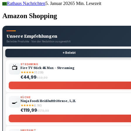
Rathaus Nachrichten
5. Januar 2026
5 Min. Lesezeit
RN
Amazon Shopping
Unsere Empfehlungen
Beliebte Produkte · Von der Redaktion ausgewählt
⭐ Beliebt
STREAMING
📺
Fire TV Stick 4K Max – Streaming
★
★
★
★
★
(15.230)
€44,99
€69,99
KÜCHE
🍳
Ninja Foodi Heißluftfritteuse, 5,2L
★
★
★
★
★
(8.740)
€119,99
€179,99
HAUSHALT