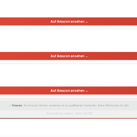
Auf Amazon ansehen →
Auf Amazon ansehen →
Auf Amazon ansehen →
🔗
Hinweis:
Als Amazon-Partner verdienen wir an qualifizierten Verkäufen. Keine Mehrkosten für dich.
Preise können variieren · Stand: 9.8.2026