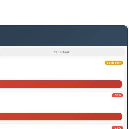
🔌 Technik
Bestseller
-33%
-29%