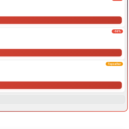
-50%
Topseller