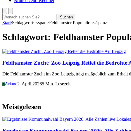
Brutto-Netto-Rechner
Suchen
Suchen
nach:
Start
/
Schlagwort: <span>Feldhamster Population</span>
Schlagwort:
Feldhamster Popul
Leipzig
Feldhamster Zucht: Zoo Leipzig Rettet die Bedrohte 
Die Feldhamster Zucht im Zoo Leipzig trägt maßgeblich zum Erhalt d
Ariane
2. April 2026
5 Min. Lesezeit
A
Meistgelesen
Lokales
Ergebnisse Kommunalwahl Bayern 2026: Alle Zahlen 