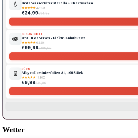
💧
Brita Wasserfilter Marella + 3 Kartuschen
★
★
★
★
★
(42.100)
€24,99
€34,99
GESUNDHEIT
🪷
Oral-B iO Series 7 Elektr. Zahnbürste
★
★
★
★
★
(6.520)
€99,99
€199,99
BÜRO
📄
Albyco Laminierfolien A4, 100 Stück
★
★
★
★
★
(11.800)
€9,99
€14,99
Wetter