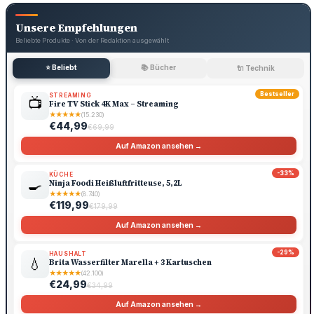
Unsere Empfehlungen
Beliebte Produkte · Von der Redaktion ausgewählt
⭐ Beliebt
📚 Bücher
🔌 Technik
Bestseller
STREAMING
📺
Fire TV Stick 4K Max – Streaming
★
★
★
★
★
(15.230)
€44,99
€69,99
Auf Amazon ansehen →
-33%
KÜCHE
🍳
Ninja Foodi Heißluftfritteuse, 5,2L
★
★
★
★
★
(8.740)
€119,99
€179,99
Auf Amazon ansehen →
-29%
HAUSHALT
💧
Brita Wasserfilter Marella + 3 Kartuschen
★
★
★
★
★
(42.100)
€24,99
€34,99
Auf Amazon ansehen →