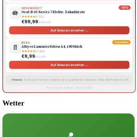
-50%
GESUNDHEIT
🪷
Oral-B iO Series 7 Elektr. Zahnbürste
★
★
★
★
★
(6.520)
€99,99
€199,99
Auf Amazon ansehen →
Topseller
BÜRO
📄
Albyco Laminierfolien A4, 100 Stück
★
★
★
★
★
(11.800)
€9,99
€14,99
Auf Amazon ansehen →
🔗
Hinweis:
Als Amazon-Partner verdienen wir an qualifizierten Verkäufen. Keine Mehrkosten für dich.
Preise können variieren · Stand: 6.8.2026
Wetter
📍