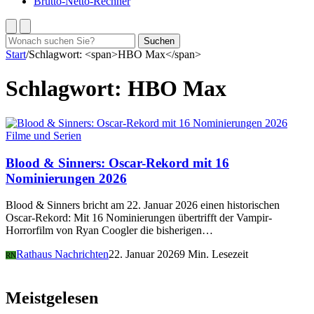
Brutto-Netto-Rechner
Suchen
Suchen
nach:
Start
/
Schlagwort: <span>HBO Max</span>
Schlagwort:
HBO Max
Filme und Serien
Blood & Sinners: Oscar-Rekord mit 16
Nominierungen 2026
Blood & Sinners bricht am 22. Januar 2026 einen historischen
Oscar-Rekord: Mit 16 Nominierungen übertrifft der Vampir-
Horrorfilm von Ryan Coogler die bisherigen…
Rathaus Nachrichten
22. Januar 2026
9 Min. Lesezeit
RN
Meistgelesen