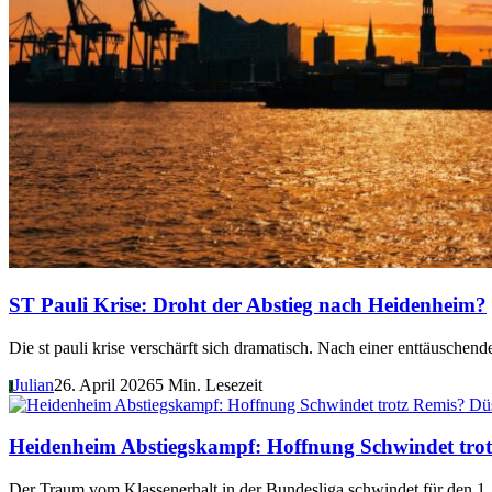
ST Pauli Krise: Droht der Abstieg nach Heidenheim?
Die st pauli krise verschärft sich dramatisch. Nach einer enttäusch
Julian
26. April 2026
5 Min. Lesezeit
J
Düs
Heidenheim Abstiegskampf: Hoffnung Schwindet tro
Der Traum vom Klassenerhalt in der Bundesliga schwindet für den 