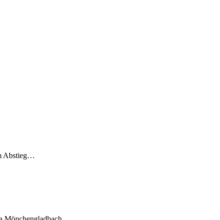
em Abstieg…
ssia Mönchengladbach…