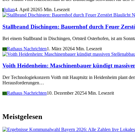
Julian
4. April 2026
5 Min. Lesezeit
J
Blaulicht 
Stallbrand Dischingen: Bauernhof durch Feuer Zerst
Bei einem Stallbrand in Dischingen, Ortsteil Osterhofen, ist am Sonn
Rathaus Nachrichten
1. März 2026
4 Min. Lesezeit
RN
Voith Heidenheim: Maschinenbauer kündigt massiven
Der Technologiekonzern Voith mit Hauptsitz in Heidenheim plant den
Herausforderungen…
Rathaus Nachrichten
10. Dezember 2025
4 Min. Lesezeit
RN
Meistgelesen
Lokales