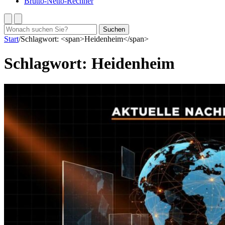
Brutto-Netto-Rechner
Suchen
Suchen
nach:
Start
/
Schlagwort: <span>Heidenheim</span>
Schlagwort:
Heidenheim