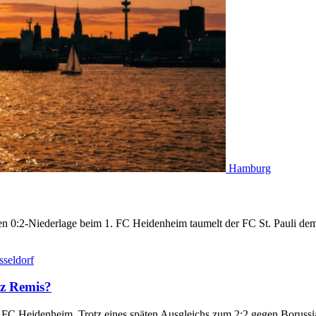
Hamburg
enden 0:2-Niederlage beim 1. FC Heidenheim taumelt der FC St. Pauli d
seldorf
tz Remis?
1. FC Heidenheim. Trotz eines späten Ausgleichs zum 2:2 gegen Boru