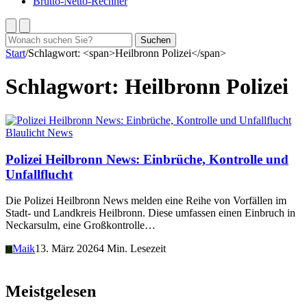
Brutto-Netto-Rechner
Suchen
Suchen
nach:
Start
/
Schlagwort: <span>Heilbronn Polizei</span>
Schlagwort:
Heilbronn Polizei
Blaulicht News
Polizei Heilbronn News: Einbrüche, Kontrolle und
Unfallflucht
Die Polizei Heilbronn News melden eine Reihe von Vorfällen im
Stadt- und Landkreis Heilbronn. Diese umfassen einen Einbruch in
Neckarsulm, eine Großkontrolle…
Maik
13. März 2026
4 Min. Lesezeit
M
Meistgelesen