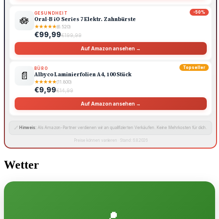
-50%
GESUNDHEIT
🪷
Oral-B iO Series 7 Elektr. Zahnbürste
★
★
★
★
★
(6.520)
€99,99
€199,99
Auf Amazon ansehen →
Topseller
BÜRO
📄
Albyco Laminierfolien A4, 100 Stück
★
★
★
★
★
(11.800)
€9,99
€14,99
Auf Amazon ansehen →
🔗
Hinweis:
Als Amazon-Partner verdienen wir an qualifizierten Verkäufen. Keine Mehrkosten für dich.
Preise können variieren · Stand: 6.8.2026
Wetter
📍