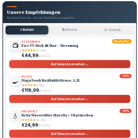
Unsere Empfehlungen
Beliebte Produkte · Von der Redaktion ausgewählt
⭐ Beliebt
📚 Bücher
🔌 Technik
Bestseller
STREAMING
📺
Fire TV Stick 4K Max – Streaming
★
★
★
★
★
(15.230)
€44,99
€69,99
Auf Amazon ansehen →
-33%
KÜCHE
🍳
Ninja Foodi Heißluftfritteuse, 5,2L
★
★
★
★
★
(8.740)
€119,99
€179,99
Auf Amazon ansehen →
-29%
HAUSHALT
💧
Brita Wasserfilter Marella + 3 Kartuschen
★
★
★
★
★
(42.100)
€24,99
€34,99
Auf Amazon ansehen →