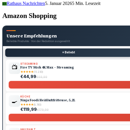
Rathaus Nachrichten
5. Januar 2026
5 Min. Lesezeit
RN
Amazon Shopping
Unsere Empfehlungen
Beliebte Produkte · Von der Redaktion ausgewählt
⭐ Beliebt
STREAMING
📺
Fire TV Stick 4K Max – Streaming
★
★
★
★
★
(15.230)
€44,99
€69,99
KÜCHE
🍳
Ninja Foodi Heißluftfritteuse, 5,2L
★
★
★
★
★
(8.740)
€119,99
€179,99
HAUSHALT