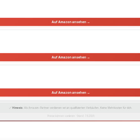
Auf Amazon ansehen →
Auf Amazon ansehen →
Auf Amazon ansehen →
🔗
Hinweis:
Als Amazon-Partner verdienen wir an qualifizierten Verkäufen. Keine Mehrkosten für dich.
Preise können variieren · Stand: 7.8.2026