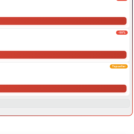
-50%
Topseller