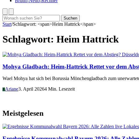
Brutto-Netto-Rechner
Suchen
Suchen
nach:
Start
/
Schlagwort: <span>Heim Hattrick</span>
Schlagwort:
Heim Hattrick
Düsseld
Mohya Gladbach: Heim-Hattrick Rettet vor dem Abs
Wael Mohya hat sich bei Borussia Mönchengladbach zum unerwartete
Ariane
3. April 2026
4 Min. Lesezeit
A
Meistgelesen
Lokales
Ergebnisse Kommunalwahl Bayern 2026: Alle Zahlen 