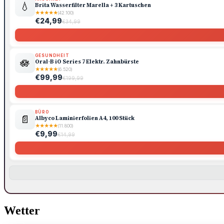
💧
Brita Wasserfilter Marella + 3 Kartuschen
★
★
★
★
★
(42.100)
€24,99
€34,99
GESUNDHEIT
🪷
Oral-B iO Series 7 Elektr. Zahnbürste
★
★
★
★
★
(6.520)
€99,99
€199,99
BÜRO
📄
Albyco Laminierfolien A4, 100 Stück
★
★
★
★
★
(11.800)
€9,99
€14,99
Wetter