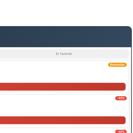
🔌 Technik
Bestseller
-33%
-29%