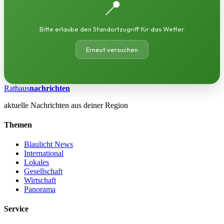
📍
Bitte erlaube den Standortzugriff für das Wetter.
Erneut versuchen
Rathaus
nachrichten
aktuelle Nachrichten aus deiner Region
Themen
Blaulicht News
International
Lokales
Gesellschaft
Wirtschaft
Panorama
Service