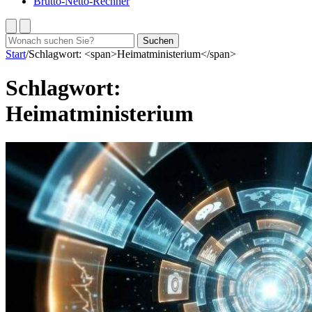
Brutto-Netto-Rechner
Suchen
Suchen
nach:
Start
/
Schlagwort: <span>Heimatministerium</span>
Schlagwort:
Heimatministerium