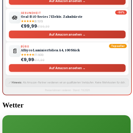
Auf Amazon ansehen →
-50%
GESUNDHEIT
🪷
Oral-B iO Series 7 Elektr. Zahnbürste
★
★
★
★
★
(6.520)
€99,99
€199,99
Auf Amazon ansehen →
Topseller
BÜRO
📄
Albyco Laminierfolien A4, 100 Stück
★
★
★
★
★
(11.800)
€9,99
€14,99
Auf Amazon ansehen →
🔗
Hinweis:
Als Amazon-Partner verdienen wir an qualifizierten Verkäufen. Keine Mehrkosten für dich.
Preise können variieren · Stand: 7.8.2026
Wetter