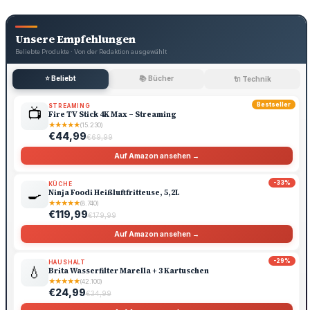
Unsere Empfehlungen
Beliebte Produkte · Von der Redaktion ausgewählt
⭐ Beliebt
📚 Bücher
🔌 Technik
Bestseller
STREAMING
📺
Fire TV Stick 4K Max – Streaming
★
★
★
★
★
(15.230)
€44,99
€69,99
Auf Amazon ansehen →
-33%
KÜCHE
🍳
Ninja Foodi Heißluftfritteuse, 5,2L
★
★
★
★
★
(8.740)
€119,99
€179,99
Auf Amazon ansehen →
-29%
HAUSHALT
💧
Brita Wasserfilter Marella + 3 Kartuschen
★
★
★
★
★
(42.100)
€24,99
€34,99