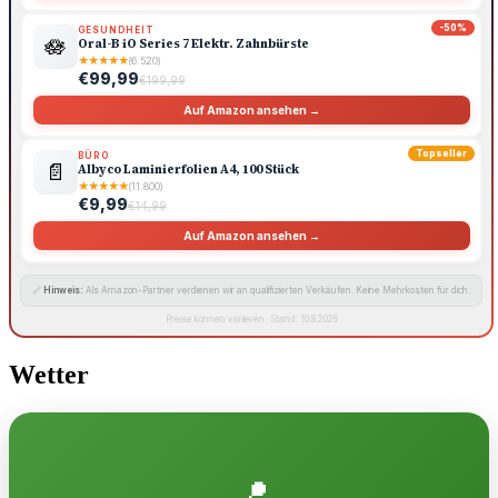
-50%
GESUNDHEIT
🪷
Oral-B iO Series 7 Elektr. Zahnbürste
★
★
★
★
★
(6.520)
€99,99
€199,99
Auf Amazon ansehen →
Topseller
BÜRO
📄
Albyco Laminierfolien A4, 100 Stück
★
★
★
★
★
(11.800)
€9,99
€14,99
Auf Amazon ansehen →
🔗
Hinweis:
Als Amazon-Partner verdienen wir an qualifizierten Verkäufen. Keine Mehrkosten für dich.
Preise können variieren · Stand: 10.8.2026
Wetter
📍