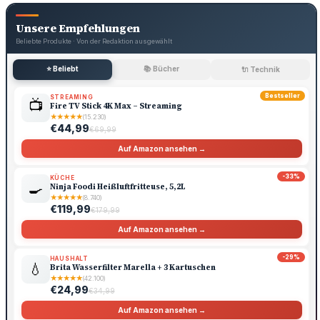
Unsere Empfehlungen
Beliebte Produkte · Von der Redaktion ausgewählt
⭐ Beliebt
📚 Bücher
🔌 Technik
Bestseller
STREAMING
📺
Fire TV Stick 4K Max – Streaming
★
★
★
★
★
(15.230)
€44,99
€69,99
Auf Amazon ansehen →
-33%
KÜCHE
🍳
Ninja Foodi Heißluftfritteuse, 5,2L
★
★
★
★
★
(8.740)
€119,99
€179,99
Auf Amazon ansehen →
-29%
HAUSHALT
💧
Brita Wasserfilter Marella + 3 Kartuschen
★
★
★
★
★
(42.100)
€24,99
€34,99
Auf Amazon ansehen →