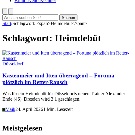
Brutto-Netto-Rechner
Suchen
Suchen
nach:
Start
/
Schlagwort: <span>Heimdebüt</span>
Schlagwort:
Heimdebüt
Düsseldorf
Kastenmeier und Itten überragend – Fortuna
plötzlich im Retter-Rausch
Was für ein Heimdebüt für Düsseldorfs neuen Trainer Alexander
Ende (46). Dresden wird 3:1 geschlagen.
Maik
24. April 2026
1 Min. Lesezeit
M
Meistgelesen