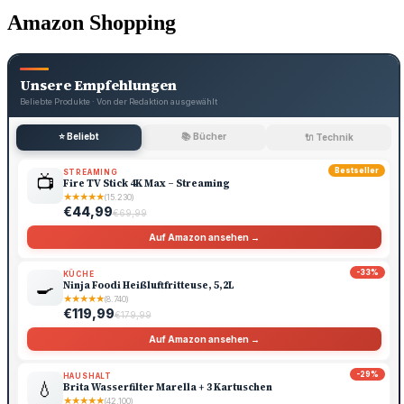
Amazon Shopping
Unsere Empfehlungen
Beliebte Produkte · Von der Redaktion ausgewählt
⭐ Beliebt
📚 Bücher
🔌 Technik
Bestseller
STREAMING
📺
Fire TV Stick 4K Max – Streaming
★
★
★
★
★
(15.230)
€44,99
€69,99
Auf Amazon ansehen →
-33%
KÜCHE
🍳
Ninja Foodi Heißluftfritteuse, 5,2L
★
★
★
★
★
(8.740)
€119,99
€179,99
Auf Amazon ansehen →
-29%
HAUSHALT
💧
Brita Wasserfilter Marella + 3 Kartuschen
★
★
★
★
★
(42.100)