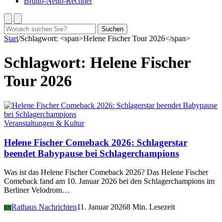
Brutto-Netto-Rechner
Suchen
Suchen
nach:
Start
/
Schlagwort: <span>Helene Fischer Tour 2026</span>
Schlagwort:
Helene Fischer
Tour 2026
Veranstaltungen & Kultur
Helene Fischer Comeback 2026: Schlagerstar
beendet Babypause bei Schlagerchampions
Was ist das Helene Fischer Comeback 2026? Das Helene Fischer
Comeback fand am 10. Januar 2026 bei den Schlagerchampions im
Berliner Velodrom…
Rathaus Nachrichten
11. Januar 2026
8 Min. Lesezeit
RN