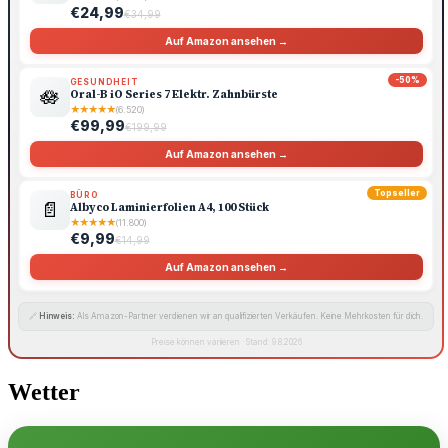
€24,99
€34,99
Auf Amazon ansehen →
-50%
GESUNDHEIT
🪷
Oral-B iO Series 7 Elektr. Zahnbürste
★
★
★
★
★
(6.520)
€99,99
€199,99
Auf Amazon ansehen →
Topseller
BÜRO
📄
Albyco Laminierfolien A4, 100 Stück
★
★
★
★
★
(11.800)
€9,99
€14,99
Auf Amazon ansehen →
🔗
Hinweis:
Als Amazon-Partner verdienen wir an qualifizierten Verkäufen. Keine Mehrkosten für dich.
Preise können variieren · Stand: 9.8.2026
Wetter