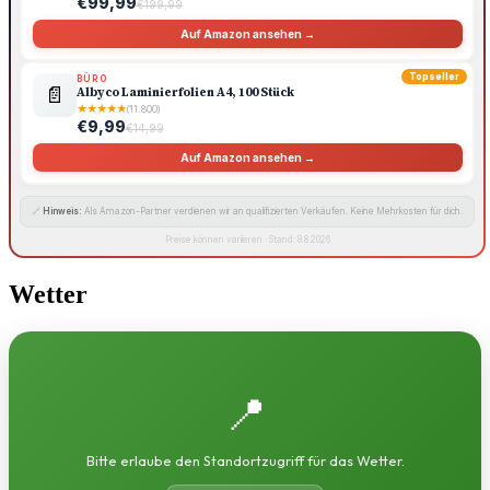
€99,99
€199,99
Auf Amazon ansehen →
Topseller
BÜRO
📄
Albyco Laminierfolien A4, 100 Stück
★
★
★
★
★
(11.800)
€9,99
€14,99
Auf Amazon ansehen →
🔗
Hinweis:
Als Amazon-Partner verdienen wir an qualifizierten Verkäufen. Keine Mehrkosten für dich.
Preise können variieren · Stand: 8.8.2026
Wetter
📍
Bitte erlaube den Standortzugriff für das Wetter.