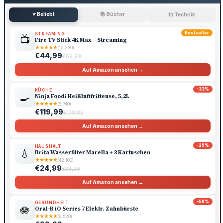
⭐ Beliebt
📚 Bücher
🔌 Technik
Bestseller
STREAMING
📺
Fire TV Stick 4K Max – Streaming
★
★
★
★
★
(15.230)
€44,99
€69,99
Auf Amazon ansehen →
-33%
KÜCHE
🍳
Ninja Foodi Heißluftfritteuse, 5,2L
★
★
★
★
★
(8.740)
€119,99
€179,99
Auf Amazon ansehen →
-29%
HAUSHALT
💧
Brita Wasserfilter Marella + 3 Kartuschen
★
★
★
★
★
(42.100)
€24,99
€34,99
Auf Amazon ansehen →
-50%
GESUNDHEIT
🪷
Oral-B iO Series 7 Elektr. Zahnbürste
★
★
★
★
★
(6.520)