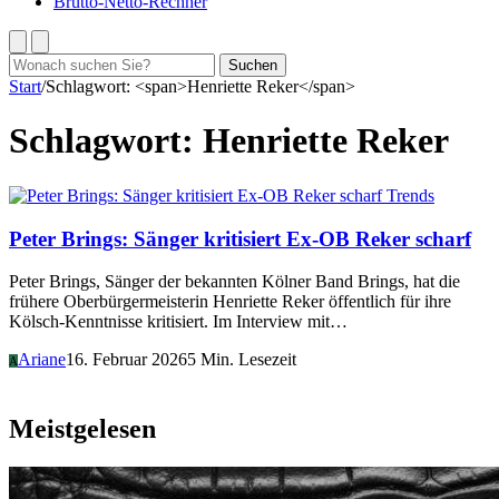
Brutto-Netto-Rechner
Suchen
Suchen
nach:
Start
/
Schlagwort: <span>Henriette Reker</span>
Schlagwort:
Henriette Reker
Trends
Peter Brings: Sänger kritisiert Ex-OB Reker scharf
Peter Brings, Sänger der bekannten Kölner Band Brings, hat die
frühere Oberbürgermeisterin Henriette Reker öffentlich für ihre
Kölsch-Kenntnisse kritisiert. Im Interview mit…
Ariane
16. Februar 2026
5 Min. Lesezeit
A
Meistgelesen