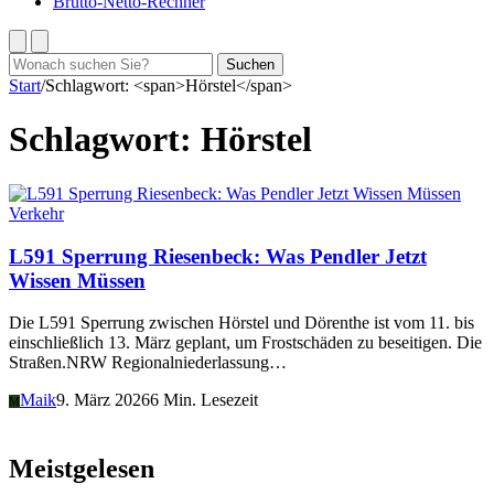
Brutto-Netto-Rechner
Suchen
Suchen
nach:
Start
/
Schlagwort: <span>Hörstel</span>
Schlagwort:
Hörstel
Verkehr
L591 Sperrung Riesenbeck: Was Pendler Jetzt
Wissen Müssen
Die L591 Sperrung zwischen Hörstel und Dörenthe ist vom 11. bis
einschließlich 13. März geplant, um Frostschäden zu beseitigen. Die
Straßen.NRW Regionalniederlassung…
Maik
9. März 2026
6 Min. Lesezeit
M
Meistgelesen