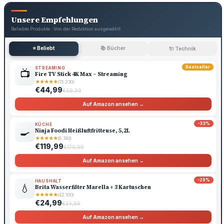
Unsere Empfehlungen
Beliebte Produkte · Von der Redaktion ausgewählt
⭐ Beliebt
📚 Bücher
🔌 Technik
Bestseller
STREAMING
📺
Fire TV Stick 4K Max – Streaming
★
★
★
★
★
(15.230)
€44,99
€69,99
Auf Amazon ansehen →
-33%
KÜCHE
🍳
Ninja Foodi Heißluftfritteuse, 5,2L
★
★
★
★
★
(8.740)
€119,99
€179,99
Auf Amazon ansehen →
-29%
HAUSHALT
💧
Brita Wasserfilter Marella + 3 Kartuschen
★
★
★
★
★
(42.100)
€24,99
€34,99
Auf Amazon ansehen →