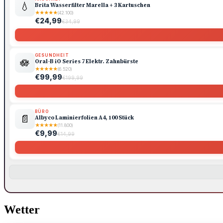
💧
Brita Wasserfilter Marella + 3 Kartuschen
★
★
★
★
★
(42.100)
€24,99
€34,99
GESUNDHEIT
🪷
Oral-B iO Series 7 Elektr. Zahnbürste
★
★
★
★
★
(6.520)
€99,99
€199,99
BÜRO
📄
Albyco Laminierfolien A4, 100 Stück
★
★
★
★
★
(11.800)
€9,99
€14,99
Wetter