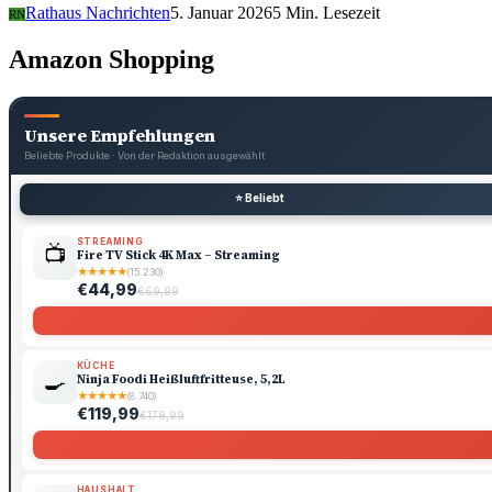
Rathaus Nachrichten
5. Januar 2026
5 Min. Lesezeit
RN
Amazon Shopping
Unsere Empfehlungen
Beliebte Produkte · Von der Redaktion ausgewählt
⭐ Beliebt
STREAMING
📺
Fire TV Stick 4K Max – Streaming
★
★
★
★
★
(15.230)
€44,99
€69,99
KÜCHE
🍳
Ninja Foodi Heißluftfritteuse, 5,2L
★
★
★
★
★
(8.740)
€119,99
€179,99
HAUSHALT