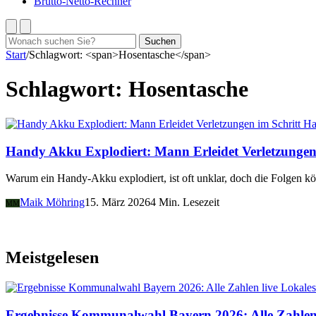
Brutto-Netto-Rechner
Suchen
Suchen
nach:
Start
/
Schlagwort: <span>Hosentasche</span>
Schlagwort:
Hosentasche
Ha
Handy Akku Explodiert: Mann Erleidet Verletzungen 
Warum ein Handy-Akku explodiert, ist oft unklar, doch die Folgen 
Maik Möhring
15. März 2026
4 Min. Lesezeit
MM
Meistgelesen
Lokales
Ergebnisse Kommunalwahl Bayern 2026: Alle Zahlen 