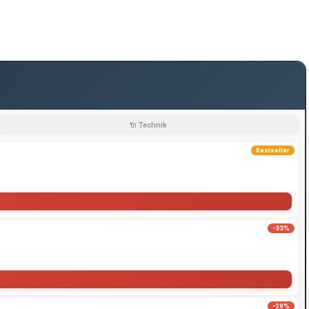
🔌 Technik
Bestseller
-33%
-29%