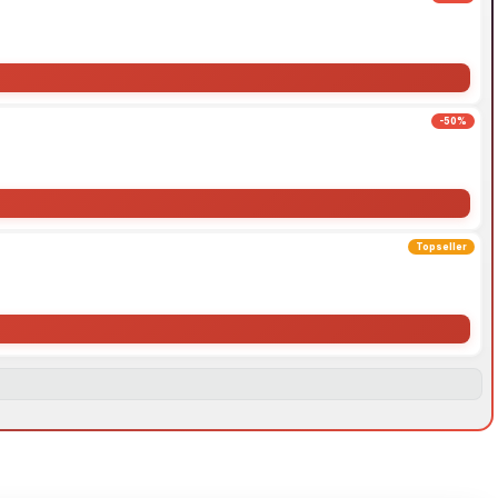
-50%
Topseller