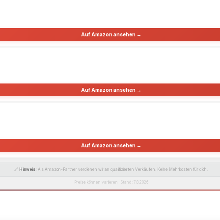
Auf Amazon ansehen →
Auf Amazon ansehen →
Auf Amazon ansehen →
🔗
Hinweis:
Als Amazon-Partner verdienen wir an qualifizierten Verkäufen. Keine Mehrkosten für dich.
Preise können variieren · Stand: 7.8.2026