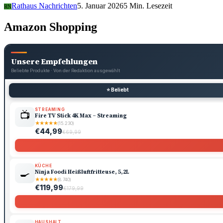
Rathaus Nachrichten
5. Januar 2026
5 Min. Lesezeit
RN
Amazon Shopping
Unsere Empfehlungen
Beliebte Produkte · Von der Redaktion ausgewählt
⭐ Beliebt
STREAMING
📺
Fire TV Stick 4K Max – Streaming
★
★
★
★
★
(15.230)
€44,99
€69,99
KÜCHE
🍳
Ninja Foodi Heißluftfritteuse, 5,2L
★
★
★
★
★
(8.740)
€119,99
€179,99
HAUSHALT