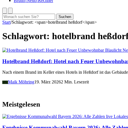
Brutto-Netto-Rechner
Suchen
Suchen
nach:
Start
/
Schlagwort: <span>hotelbrand heßdorf</span>
Schlagwort:
hotelbrand heßdor
Blaulicht N
Hotelbrand Heßdorf: Hotel nach Feuer Unbewohnba
Nach einem Brand im Keller eines Hotels in Heßdorf ist das Gebäud
Maik Möhring
19. März 2026
2 Min. Lesezeit
MM
Meistgelesen
Lokales
Ergebnisse Kommunalwahl Bayern 2026: Alle Zahlen 