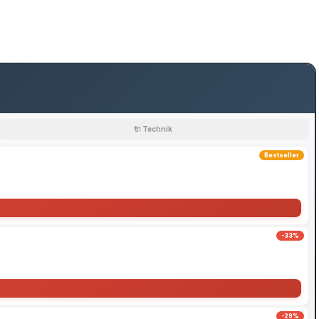
🔌 Technik
Bestseller
-33%
-29%