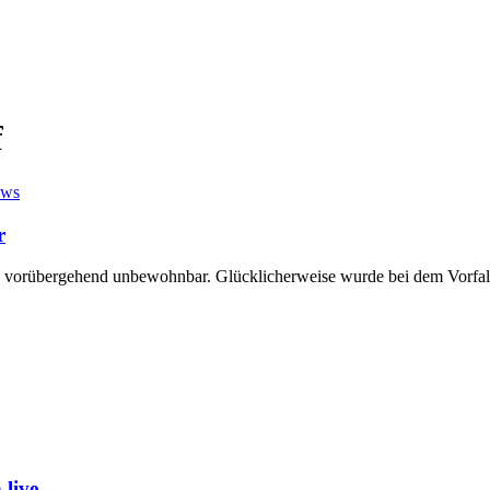
f
ews
r
e vorübergehend unbewohnbar. Glücklicherweise wurde bei dem Vorfal
live