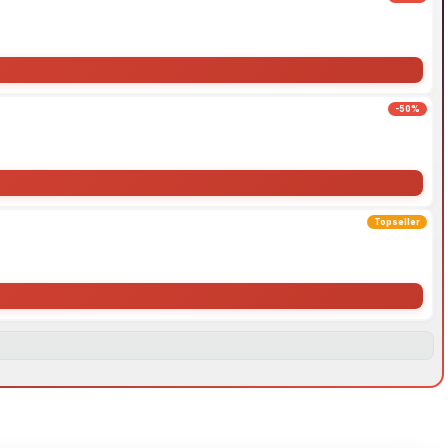
-50%
Topseller