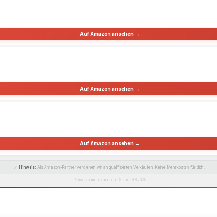
Auf Amazon ansehen →
Auf Amazon ansehen →
Auf Amazon ansehen →
🔗
Hinweis:
Als Amazon-Partner verdienen wir an qualifizierten Verkäufen. Keine Mehrkosten für dich.
Preise können variieren · Stand: 8.8.2026