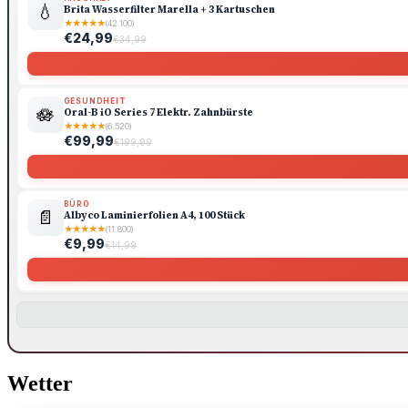
💧
Brita Wasserfilter Marella + 3 Kartuschen
★
★
★
★
★
(42.100)
€24,99
€34,99
GESUNDHEIT
🪷
Oral-B iO Series 7 Elektr. Zahnbürste
★
★
★
★
★
(6.520)
€99,99
€199,99
BÜRO
📄
Albyco Laminierfolien A4, 100 Stück
★
★
★
★
★
(11.800)
€9,99
€14,99
Wetter