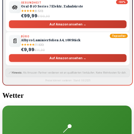
-50%
GESUNDHEIT
🪷
Oral-B iO Series 7 Elektr. Zahnbürste
★
★
★
★
★
(6.520)
€99,99
€199,99
Auf Amazon ansehen →
Topseller
BÜRO
📄
Albyco Laminierfolien A4, 100 Stück
★
★
★
★
★
(11.800)
€9,99
€14,99
Auf Amazon ansehen →
🔗
Hinweis:
Als Amazon-Partner verdienen wir an qualifizierten Verkäufen. Keine Mehrkosten für dich.
Preise können variieren · Stand: 9.8.2026
Wetter
📍