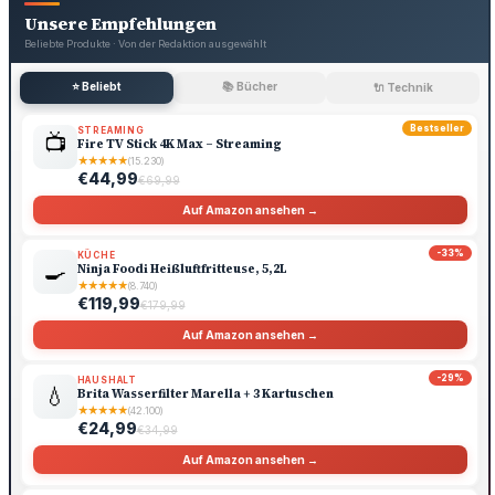
Unsere Empfehlungen
Beliebte Produkte · Von der Redaktion ausgewählt
⭐ Beliebt
📚 Bücher
🔌 Technik
Bestseller
STREAMING
📺
Fire TV Stick 4K Max – Streaming
★
★
★
★
★
(15.230)
€44,99
€69,99
Auf Amazon ansehen →
-33%
KÜCHE
🍳
Ninja Foodi Heißluftfritteuse, 5,2L
★
★
★
★
★
(8.740)
€119,99
€179,99
Auf Amazon ansehen →
-29%
HAUSHALT
💧
Brita Wasserfilter Marella + 3 Kartuschen
★
★
★
★
★
(42.100)
€24,99
€34,99
Auf Amazon ansehen →