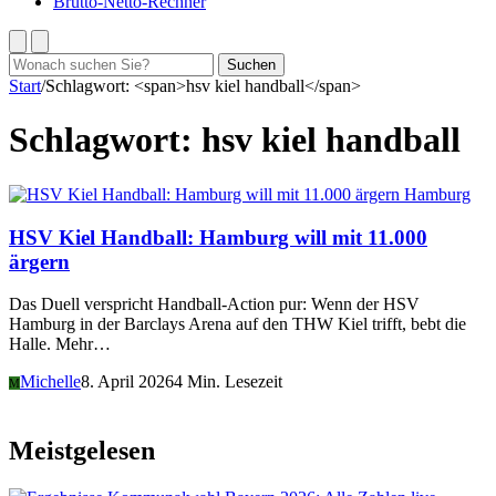
Brutto-Netto-Rechner
Suchen
Suchen
nach:
Start
/
Schlagwort: <span>hsv kiel handball</span>
Schlagwort:
hsv kiel handball
Hamburg
HSV Kiel Handball: Hamburg will mit 11.000
ärgern
Das Duell verspricht Handball-Action pur: Wenn der HSV
Hamburg in der Barclays Arena auf den THW Kiel trifft, bebt die
Halle. Mehr…
Michelle
8. April 2026
4 Min. Lesezeit
M
Meistgelesen