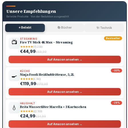
Unsere Empfehlungen
Beliebte Produkte · Von der Redaktion ausgewählt
⭐ Beliebt
📚 Bücher
🔌 Technik
Bestseller
STREAMING
📺
Fire TV Stick 4K Max – Streaming
★
★
★
★
★
(15.230)
€44,99
€69,99
Auf Amazon ansehen →
-33%
KÜCHE
🍳
Ninja Foodi Heißluftfritteuse, 5,2L
★
★
★
★
★
(8.740)
€119,99
€179,99
Auf Amazon ansehen →
-29%
HAUSHALT
💧
Brita Wasserfilter Marella + 3 Kartuschen
★
★
★
★
★
(42.100)
€24,99
€34,99
Auf Amazon ansehen →