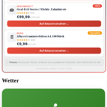
-50%
GESUNDHEIT
🪷
Oral-B iO Series 7 Elektr. Zahnbürste
★
★
★
★
★
(6.520)
€99,99
€199,99
Auf Amazon ansehen →
Topseller
BÜRO
📄
Albyco Laminierfolien A4, 100 Stück
★
★
★
★
★
(11.800)
€9,99
€14,99
Auf Amazon ansehen →
🔗
Hinweis:
Als Amazon-Partner verdienen wir an qualifizierten Verkäufen. Keine Mehrkosten für dich.
Preise können variieren · Stand: 7.8.2026
Wetter
📍