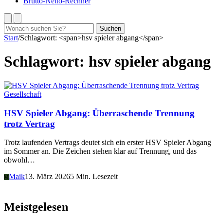
Brutto-Netto-Rechner
Suchen
Suchen
nach:
Start
/
Schlagwort: <span>hsv spieler abgang</span>
Schlagwort:
hsv spieler abgang
Gesellschaft
HSV Spieler Abgang: Überraschende Trennung
trotz Vertrag
Trotz laufenden Vertrags deutet sich ein erster HSV Spieler Abgang
im Sommer an. Die Zeichen stehen klar auf Trennung, und das
obwohl…
Maik
13. März 2026
5 Min. Lesezeit
M
Meistgelesen