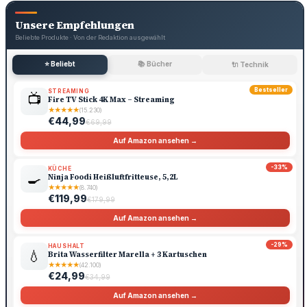
Unsere Empfehlungen
Beliebte Produkte · Von der Redaktion ausgewählt
⭐ Beliebt
📚 Bücher
🔌 Technik
Bestseller
STREAMING
📺
Fire TV Stick 4K Max – Streaming
★
★
★
★
★
(15.230)
€44,99
€69,99
Auf Amazon ansehen →
-33%
KÜCHE
🍳
Ninja Foodi Heißluftfritteuse, 5,2L
★
★
★
★
★
(8.740)
€119,99
€179,99
Auf Amazon ansehen →
-29%
HAUSHALT
💧
Brita Wasserfilter Marella + 3 Kartuschen
★
★
★
★
★
(42.100)
€24,99
€34,99
Auf Amazon ansehen →