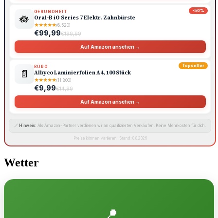
-50%
GESUNDHEIT
🪷
Oral-B iO Series 7 Elektr. Zahnbürste
★
★
★
★
★
(6.520)
€99,99
€199,99
Auf Amazon ansehen →
Topseller
BÜRO
📄
Albyco Laminierfolien A4, 100 Stück
★
★
★
★
★
(11.800)
€9,99
€14,99
Auf Amazon ansehen →
🔗
Hinweis:
Als Amazon-Partner verdienen wir an qualifizierten Verkäufen. Keine Mehrkosten für dich.
Preise können variieren · Stand: 8.8.2026
Wetter
📍