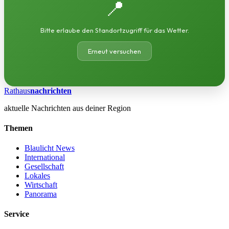
📍
Bitte erlaube den Standortzugriff für das Wetter.
Erneut versuchen
Rathaus
nachrichten
aktuelle Nachrichten aus deiner Region
Themen
Blaulicht News
International
Gesellschaft
Lokales
Wirtschaft
Panorama
Service