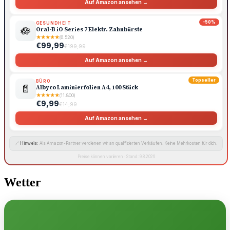
Auf Amazon ansehen →
-50%
GESUNDHEIT
🪷
Oral-B iO Series 7 Elektr. Zahnbürste
★
★
★
★
★
(6.520)
€99,99
€199,99
Auf Amazon ansehen →
Topseller
BÜRO
📄
Albyco Laminierfolien A4, 100 Stück
★
★
★
★
★
(11.800)
€9,99
€14,99
Auf Amazon ansehen →
🔗
Hinweis:
Als Amazon-Partner verdienen wir an qualifizierten Verkäufen. Keine Mehrkosten für dich.
Preise können variieren · Stand: 9.8.2026
Wetter