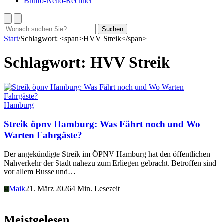
Brutto-Netto-Rechner
Suchen
Suchen
nach:
Start
/
Schlagwort: <span>HVV Streik</span>
Schlagwort:
HVV Streik
Hamburg
Streik öpnv Hamburg: Was Fährt noch und Wo
Warten Fahrgäste?
Der angekündigte Streik im ÖPNV Hamburg hat den öffentlichen
Nahverkehr der Stadt nahezu zum Erliegen gebracht. Betroffen sind
vor allem Busse und…
Maik
21. März 2026
4 Min. Lesezeit
M
Meistgelesen