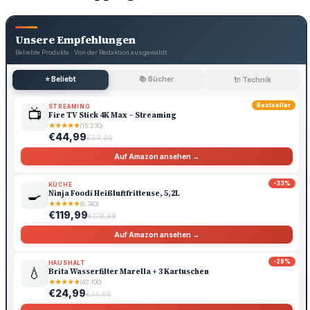
Unsere Empfehlungen
Beliebte Produkte · Von der Redaktion ausgewählt
⭐ Beliebt
📚 Bücher
🔌 Technik
Bestseller
STREAMING
📺
Fire TV Stick 4K Max – Streaming
★
★
★
★
★
(15.230)
€44,99
€69,99
Auf Amazon ansehen →
-33%
KÜCHE
🍳
Ninja Foodi Heißluftfritteuse, 5,2L
★
★
★
★
★
(8.740)
€119,99
€179,99
Auf Amazon ansehen →
-29%
HAUSHALT
💧
Brita Wasserfilter Marella + 3 Kartuschen
★
★
★
★
★
(42.100)
€24,99
€34,99