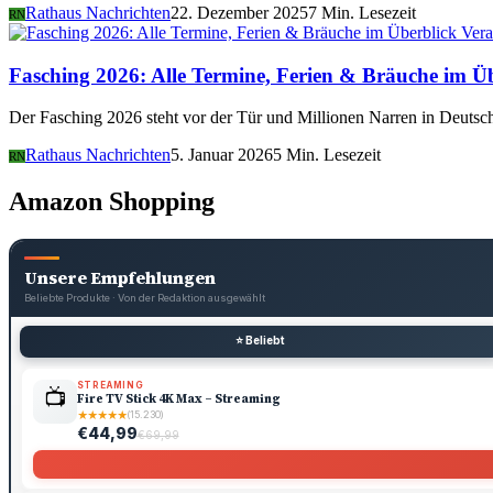
Rathaus Nachrichten
22. Dezember 2025
7 Min. Lesezeit
RN
Vera
Fasching 2026: Alle Termine, Ferien & Bräuche im Ü
Der Fasching 2026 steht vor der Tür und Millionen Narren in Deutsch
Rathaus Nachrichten
5. Januar 2026
5 Min. Lesezeit
RN
Amazon Shopping
Unsere Empfehlungen
Beliebte Produkte · Von der Redaktion ausgewählt
⭐ Beliebt
STREAMING
📺
Fire TV Stick 4K Max – Streaming
★
★
★
★
★
(15.230)
€44,99
€69,99