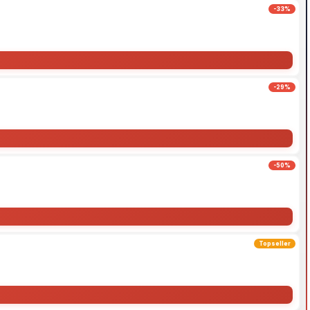
-33%
-29%
-50%
Topseller