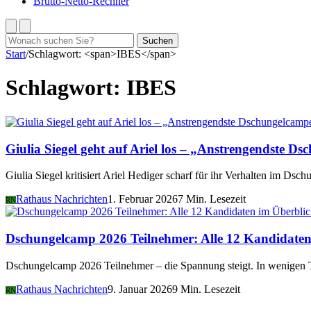
Brutto-Netto-Rechner
Suchen
Suchen
nach:
Start
/
Schlagwort: <span>IBES</span>
Schlagwort:
IBES
Giulia Siegel geht auf Ariel los – „Anstrengendste Ds
Giulia Siegel kritisiert Ariel Hediger scharf für ihr Verhalten im Dsc
Rathaus Nachrichten
1. Februar 2026
7 Min. Lesezeit
RN
Dschungelcamp 2026 Teilnehmer: Alle 12 Kandidaten
Dschungelcamp 2026 Teilnehmer – die Spannung steigt. In wenigen Ta
Rathaus Nachrichten
9. Januar 2026
9 Min. Lesezeit
RN