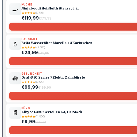
KÜCHE
🍳
Ninja Foodi Heißluftfritteuse, 5,2L
★
★
★
★
★
(8.740)
€119,99
€179,99
HAUSHALT
💧
Brita Wasserfilter Marella + 3 Kartuschen
★
★
★
★
★
(42.100)
€24,99
€34,99
GESUNDHEIT
🪷
Oral-B iO Series 7 Elektr. Zahnbürste
★
★
★
★
★
(6.520)
€99,99
€199,99
BÜRO
📄
Albyco Laminierfolien A4, 100 Stück
★
★
★
★
★
(11.800)
€9,99
€14,99