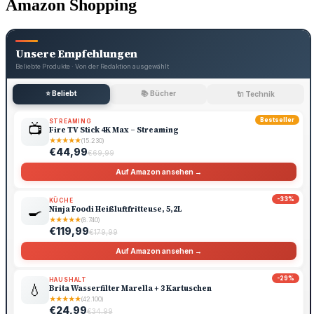
Amazon Shopping
Unsere Empfehlungen
Beliebte Produkte · Von der Redaktion ausgewählt
⭐ Beliebt
📚 Bücher
🔌 Technik
Bestseller
STREAMING
📺
Fire TV Stick 4K Max – Streaming
★
★
★
★
★
(15.230)
€44,99
€69,99
Auf Amazon ansehen →
-33%
KÜCHE
🍳
Ninja Foodi Heißluftfritteuse, 5,2L
★
★
★
★
★
(8.740)
€119,99
€179,99
Auf Amazon ansehen →
-29%
HAUSHALT
💧
Brita Wasserfilter Marella + 3 Kartuschen
★
★
★
★
★
(42.100)
€24,99
€34,99