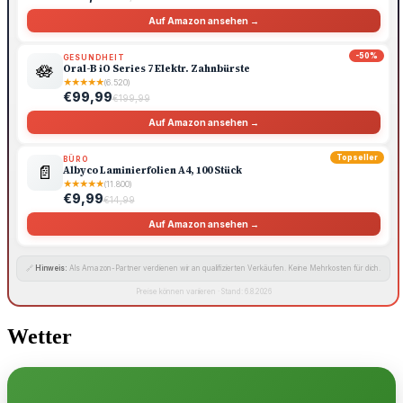
Auf Amazon ansehen →
-50%
GESUNDHEIT
🪷
Oral-B iO Series 7 Elektr. Zahnbürste
★
★
★
★
★
(6.520)
€99,99
€199,99
Auf Amazon ansehen →
Topseller
BÜRO
📄
Albyco Laminierfolien A4, 100 Stück
★
★
★
★
★
(11.800)
€9,99
€14,99
Auf Amazon ansehen →
🔗
Hinweis:
Als Amazon-Partner verdienen wir an qualifizierten Verkäufen. Keine Mehrkosten für dich.
Preise können variieren · Stand: 6.8.2026
Wetter