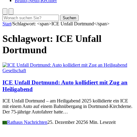
Brutto-Netto-Rechner
Suchen
Suchen
nach:
Start
/
Schlagwort: <span>ICE Unfall Dortmund</span>
Schlagwort:
ICE Unfall
Dortmund
Gesellschaft
ICE Unfall Dortmund: Auto kollidiert mit Zug an
Heiligabend
ICE Unfall Dortmund – am Heiligabend 2025 kollidierte ein ICE
mit einem Auto auf einem Bahnübergang in Dortmund-Kirchderne.
Der 75-jährige Autofahrer hatte…
Rathaus Nachrichten
25. Dezember 2025
6 Min. Lesezeit
RN