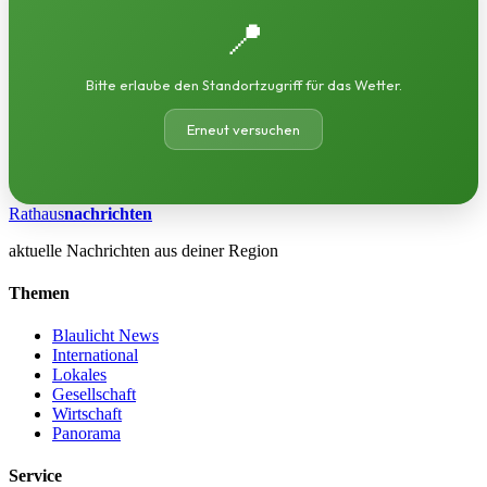
📍
Bitte erlaube den Standortzugriff für das Wetter.
Erneut versuchen
Rathaus
nachrichten
aktuelle Nachrichten aus deiner Region
Themen
Blaulicht News
International
Lokales
Gesellschaft
Wirtschaft
Panorama
Service