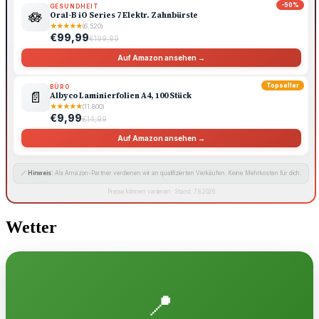
-50%
GESUNDHEIT
🪷
Oral-B iO Series 7 Elektr. Zahnbürste
★
★
★
★
★
(6.520)
€99,99
€199,99
Auf Amazon ansehen →
Topseller
BÜRO
📄
Albyco Laminierfolien A4, 100 Stück
★
★
★
★
★
(11.800)
€9,99
€14,99
Auf Amazon ansehen →
🔗
Hinweis:
Als Amazon-Partner verdienen wir an qualifizierten Verkäufen. Keine Mehrkosten für dich.
Preise können variieren · Stand: 7.8.2026
Wetter
📍