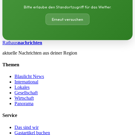
Bitte erlaube den Standortzugriff für das Wetter.
Erneut versuchen
Rathaus
nachrichten
aktuelle Nachrichten aus deiner Region
Themen
Blaulicht News
International
Lokales
Gesellschaft
Wirtschaft
Panorama
Service
Das sind wir
Gastartikel buchen