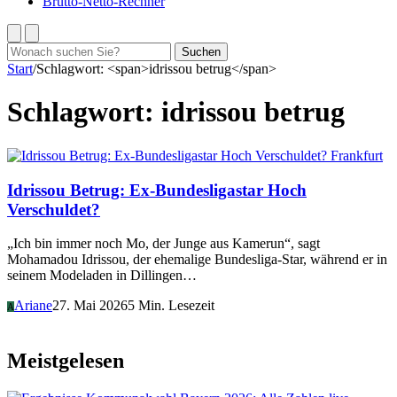
Brutto-Netto-Rechner
Suchen
Suchen
nach:
Start
/
Schlagwort: <span>idrissou betrug</span>
Schlagwort:
idrissou betrug
Frankfurt
Idrissou Betrug: Ex-Bundesligastar Hoch
Verschuldet?
„Ich bin immer noch Mo, der Junge aus Kamerun“, sagt
Mohamadou Idrissou, der ehemalige Bundesliga-Star, während er in
seinem Modeladen in Dillingen…
Ariane
27. Mai 2026
5 Min. Lesezeit
A
Meistgelesen