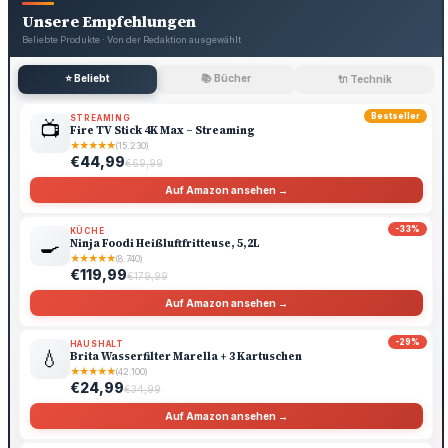
Unsere Empfehlungen
Beliebte Produkte · Von der Redaktion ausgewählt
⭐ Beliebt
📚 Bücher
🔌 Technik
Bestseller
STREAMING
📺
Fire TV Stick 4K Max – Streaming
★
★
★
★
★
(15.230)
€44,99
€69,99
Auf Amazon ansehen →
-33%
KÜCHE
🍳
Ninja Foodi Heißluftfritteuse, 5,2L
★
★
★
★
★
(8.740)
€119,99
€179,99
Auf Amazon ansehen →
-29%
HAUSHALT
💧
Brita Wasserfilter Marella + 3 Kartuschen
★
★
★
★
★
(42.100)
€24,99
€34,99
Auf Amazon ansehen →