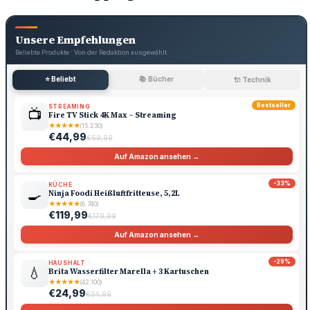
Unsere Empfehlungen
Beliebte Produkte · Von der Redaktion ausgewählt
⭐ Beliebt
📚 Bücher
🔌 Technik
Bestseller
STREAMING
📺
Fire TV Stick 4K Max – Streaming
★
★
★
★
★
(15.230)
€44,99
€69,99
Auf Amazon ansehen →
-33%
KÜCHE
🍳
Ninja Foodi Heißluftfritteuse, 5,2L
★
★
★
★
★
(8.740)
€119,99
€179,99
Auf Amazon ansehen →
-29%
HAUSHALT
💧
Brita Wasserfilter Marella + 3 Kartuschen
★
★
★
★
★
(42.100)
€24,99
€34,99