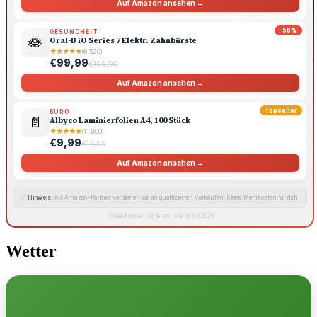
Auf Amazon ansehen →
-50%
GESUNDHEIT
🪷
Oral-B iO Series 7 Elektr. Zahnbürste
★
★
★
★
★
(6.520)
€99,99
€199,99
Auf Amazon ansehen →
Topseller
BÜRO
📄
Albyco Laminierfolien A4, 100 Stück
★
★
★
★
★
(11.800)
€9,99
€14,99
Auf Amazon ansehen →
🔗
Hinweis:
Als Amazon-Partner verdienen wir an qualifizierten Verkäufen. Keine Mehrkosten für dich.
Preise können variieren · Stand: 9.8.2026
Wetter