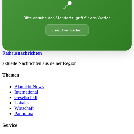
📍
Bitte erlaube den Standortzugriff für das Wetter.
Erneut versuchen
Rathaus
nachrichten
aktuelle Nachrichten aus deiner Region
Themen
Blaulicht News
International
Gesellschaft
Lokales
Wirtschaft
Panorama
Service