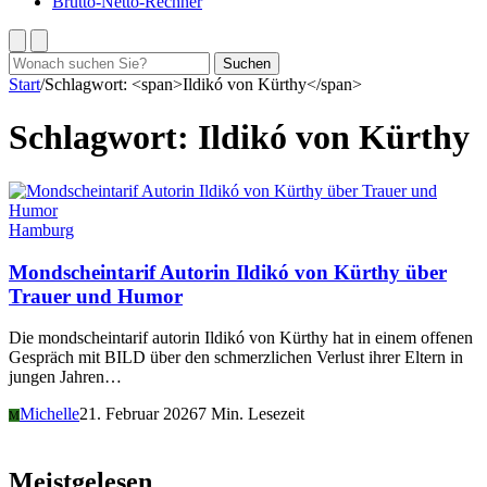
Brutto-Netto-Rechner
Suchen
Suchen
nach:
Start
/
Schlagwort: <span>Ildikó von Kürthy</span>
Schlagwort:
Ildikó von Kürthy
Hamburg
Mondscheintarif Autorin Ildikó von Kürthy über
Trauer und Humor
Die mondscheintarif autorin Ildikó von Kürthy hat in einem offenen
Gespräch mit BILD über den schmerzlichen Verlust ihrer Eltern in
jungen Jahren…
Michelle
21. Februar 2026
7 Min. Lesezeit
M
Meistgelesen