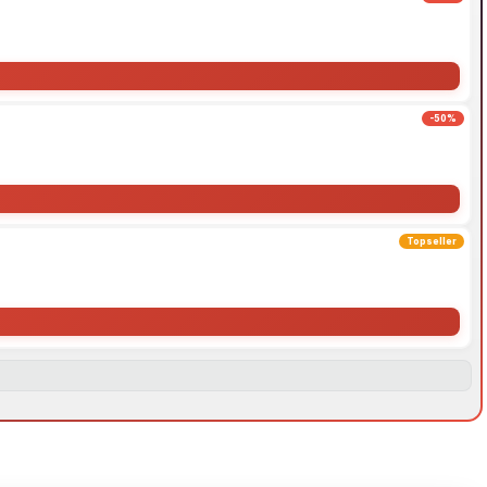
-50%
Topseller