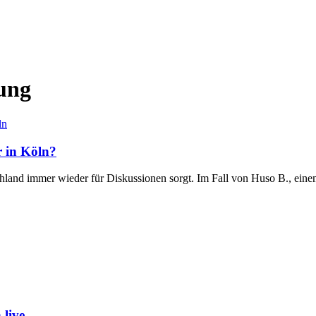
ung
ln
r in Köln?
chland immer wieder für Diskussionen sorgt. Im Fall von Huso B., ei
live