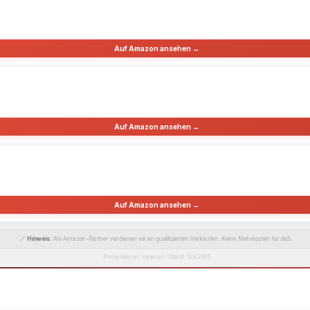
Auf Amazon ansehen →
Auf Amazon ansehen →
Auf Amazon ansehen →
🔗
Hinweis:
Als Amazon-Partner verdienen wir an qualifizierten Verkäufen. Keine Mehrkosten für dich.
Preise können variieren · Stand: 10.8.2026