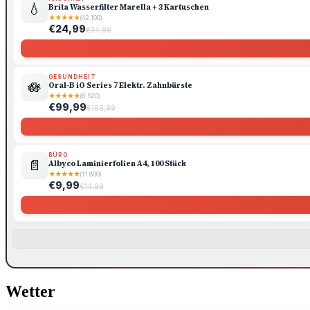
💧
Brita Wasserfilter Marella + 3 Kartuschen
★
★
★
★
★
(42.100)
€24,99
€34,99
GESUNDHEIT
🪷
Oral-B iO Series 7 Elektr. Zahnbürste
★
★
★
★
★
(6.520)
€99,99
€199,99
BÜRO
📄
Albyco Laminierfolien A4, 100 Stück
★
★
★
★
★
(11.800)
€9,99
€14,99
Wetter