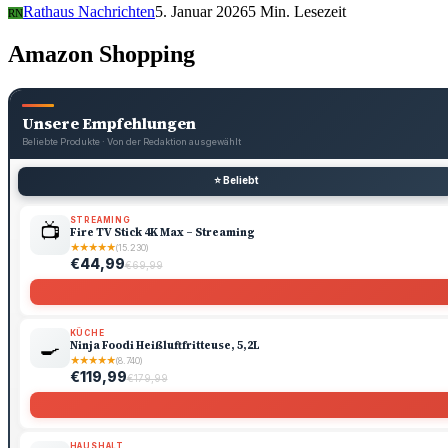
Rathaus Nachrichten
5. Januar 2026
5 Min. Lesezeit
RN
Amazon Shopping
Unsere Empfehlungen
Beliebte Produkte · Von der Redaktion ausgewählt
⭐ Beliebt
STREAMING
📺
Fire TV Stick 4K Max – Streaming
★
★
★
★
★
(15.230)
€44,99
€69,99
KÜCHE
🍳
Ninja Foodi Heißluftfritteuse, 5,2L
★
★
★
★
★
(8.740)
€119,99
€179,99
HAUSHALT