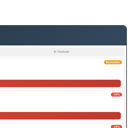
🔌 Technik
Bestseller
-33%
-29%