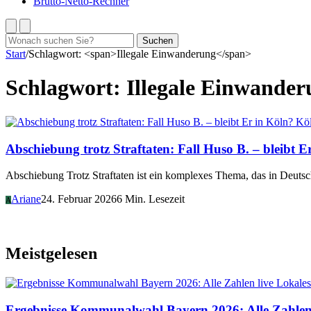
Brutto-Netto-Rechner
Suchen
Suchen
nach:
Start
/
Schlagwort: <span>Illegale Einwanderung</span>
Schlagwort:
Illegale Einwander
Kö
Abschiebung trotz Straftaten: Fall Huso B. – bleibt E
Abschiebung Trotz Straftaten ist ein komplexes Thema, das in Deuts
Ariane
24. Februar 2026
6 Min. Lesezeit
A
Meistgelesen
Lokales
Ergebnisse Kommunalwahl Bayern 2026: Alle Zahlen 