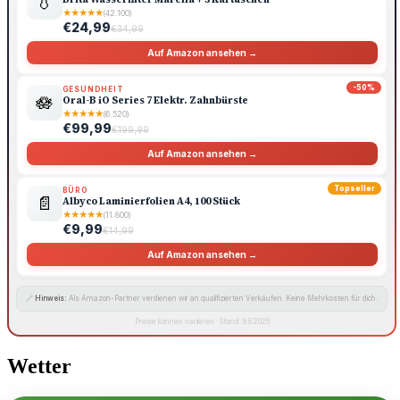
💧
★
★
★
★
★
(42.100)
€24,99
€34,99
Auf Amazon ansehen →
-50%
GESUNDHEIT
🪷
Oral-B iO Series 7 Elektr. Zahnbürste
★
★
★
★
★
(6.520)
€99,99
€199,99
Auf Amazon ansehen →
Topseller
BÜRO
📄
Albyco Laminierfolien A4, 100 Stück
★
★
★
★
★
(11.800)
€9,99
€14,99
Auf Amazon ansehen →
🔗
Hinweis:
Als Amazon-Partner verdienen wir an qualifizierten Verkäufen. Keine Mehrkosten für dich.
Preise können variieren · Stand: 8.8.2026
Wetter