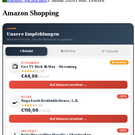
Rathaus Nachrichten
5. Januar 2026
5 Min. Lesezeit
RN
Amazon Shopping
Unsere Empfehlungen
Beliebte Produkte · Von der Redaktion ausgewählt
⭐ Beliebt
📚 Bücher
🔌 Technik
Bestseller
STREAMING
📺
Fire TV Stick 4K Max – Streaming
★
★
★
★
★
(15.230)
€44,99
€69,99
Auf Amazon ansehen →
-33%
KÜCHE
🍳
Ninja Foodi Heißluftfritteuse, 5,2L
★
★
★
★
★
(8.740)
€119,99
€179,99
Auf Amazon ansehen →
-29%
HAUSHALT
Brita Wasserfilter Marella + 3 Kartuschen