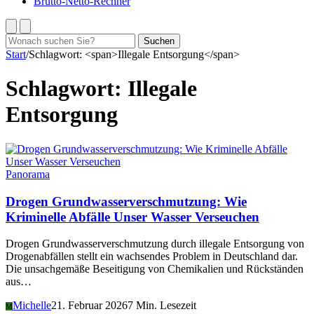
Brutto-Netto-Rechner
Suchen
Suchen
nach:
Start
/
Schlagwort: <span>Illegale Entsorgung</span>
Schlagwort:
Illegale
Entsorgung
Panorama
Drogen Grundwasserverschmutzung: Wie
Kriminelle Abfälle Unser Wasser Verseuchen
Drogen Grundwasserverschmutzung durch illegale Entsorgung von
Drogenabfällen stellt ein wachsendes Problem in Deutschland dar.
Die unsachgemäße Beseitigung von Chemikalien und Rückständen
aus…
Michelle
21. Februar 2026
7 Min. Lesezeit
M