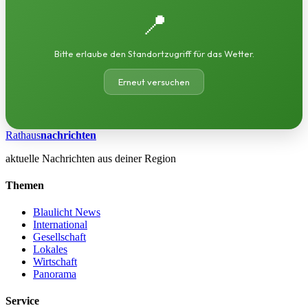
📍
Bitte erlaube den Standortzugriff für das Wetter.
Erneut versuchen
Rathaus
nachrichten
aktuelle Nachrichten aus deiner Region
Themen
Blaulicht News
International
Gesellschaft
Lokales
Wirtschaft
Panorama
Service