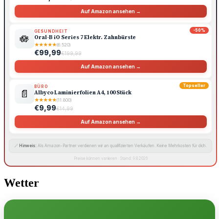
Auf Amazon ansehen →
-50%
GESUNDHEIT
🪷
Oral-B iO Series 7 Elektr. Zahnbürste
★
★
★
★
★
(6.520)
€99,99
€199,99
Auf Amazon ansehen →
Topseller
BÜRO
📄
Albyco Laminierfolien A4, 100 Stück
★
★
★
★
★
(11.800)
€9,99
€14,99
Auf Amazon ansehen →
🔗
Hinweis:
Als Amazon-Partner verdienen wir an qualifizierten Verkäufen. Keine Mehrkosten für dich.
Preise können variieren · Stand: 9.8.2026
Wetter