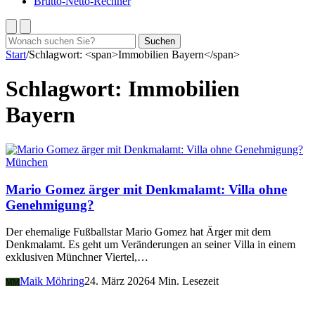
Brutto-Netto-Rechner
Suchen
Suchen
nach:
Start
/
Schlagwort: <span>Immobilien Bayern</span>
Schlagwort:
Immobilien
Bayern
München
Mario Gomez ärger mit Denkmalamt: Villa ohne
Genehmigung?
Der ehemalige Fußballstar Mario Gomez hat Ärger mit dem
Denkmalamt. Es geht um Veränderungen an seiner Villa in einem
exklusiven Münchner Viertel,…
Maik Möhring
24. März 2026
4 Min. Lesezeit
MM