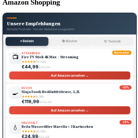
Amazon Shopping
Unsere Empfehlungen
Beliebte Produkte · Von der Redaktion ausgewählt
⭐ Beliebt
📚 Bücher
🔌 Technik
Bestseller
STREAMING
📺
Fire TV Stick 4K Max – Streaming
★
★
★
★
★
(15.230)
€44,99
€69,99
Auf Amazon ansehen →
-33%
KÜCHE
🍳
Ninja Foodi Heißluftfritteuse, 5,2L
★
★
★
★
★
(8.740)
€119,99
€179,99
Auf Amazon ansehen →
-29%
HAUSHALT
💧
Brita Wasserfilter Marella + 3 Kartuschen
★
★
★
★
★
(42.100)
€24,99
€34,99