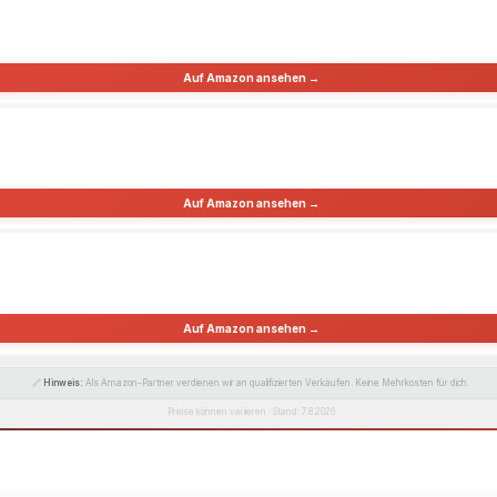
Auf Amazon ansehen →
Auf Amazon ansehen →
Auf Amazon ansehen →
🔗
Hinweis:
Als Amazon-Partner verdienen wir an qualifizierten Verkäufen. Keine Mehrkosten für dich.
Preise können variieren · Stand: 7.8.2026