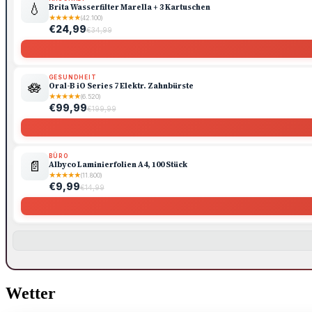
💧
Brita Wasserfilter Marella + 3 Kartuschen
★
★
★
★
★
(42.100)
€24,99
€34,99
GESUNDHEIT
🪷
Oral-B iO Series 7 Elektr. Zahnbürste
★
★
★
★
★
(6.520)
€99,99
€199,99
BÜRO
📄
Albyco Laminierfolien A4, 100 Stück
★
★
★
★
★
(11.800)
€9,99
€14,99
Wetter