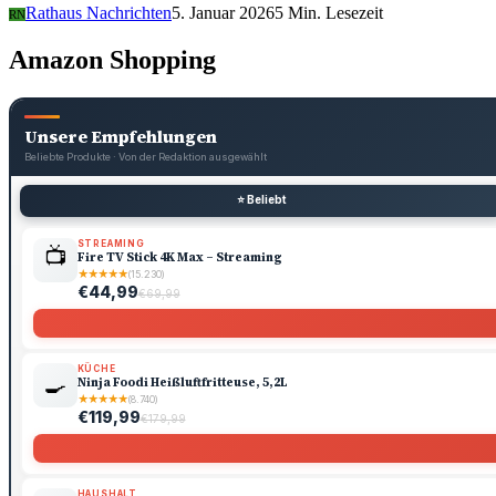
Rathaus Nachrichten
5. Januar 2026
5 Min. Lesezeit
RN
Amazon Shopping
Unsere Empfehlungen
Beliebte Produkte · Von der Redaktion ausgewählt
⭐ Beliebt
STREAMING
📺
Fire TV Stick 4K Max – Streaming
★
★
★
★
★
(15.230)
€44,99
€69,99
KÜCHE
🍳
Ninja Foodi Heißluftfritteuse, 5,2L
★
★
★
★
★
(8.740)
€119,99
€179,99
HAUSHALT