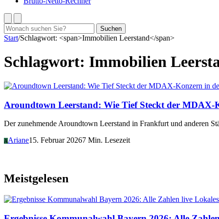
Brutto-Netto-Rechner
Suchen
Suchen
nach:
Start
/
Schlagwort: <span>Immobilien Leerstand</span>
Schlagwort:
Immobilien Leerst
Aroundtown Leerstand: Wie Tief Steckt der MDAX-K
Der zunehmende Aroundtown Leerstand in Frankfurt und anderen Stä
Ariane
15. Februar 2026
7 Min. Lesezeit
A
Meistgelesen
Lokales
Ergebnisse Kommunalwahl Bayern 2026: Alle Zahlen 