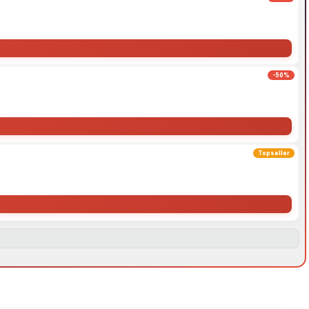
-50%
Topseller