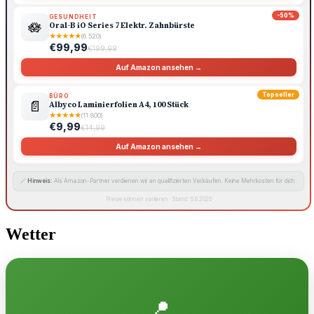
-50%
GESUNDHEIT
🪷
Oral-B iO Series 7 Elektr. Zahnbürste
★
★
★
★
★
(6.520)
€99,99
€199,99
Auf Amazon ansehen →
Topseller
BÜRO
📄
Albyco Laminierfolien A4, 100 Stück
★
★
★
★
★
(11.800)
€9,99
€14,99
Auf Amazon ansehen →
🔗
Hinweis:
Als Amazon-Partner verdienen wir an qualifizierten Verkäufen. Keine Mehrkosten für dich.
Preise können variieren · Stand: 6.8.2026
Wetter
📍