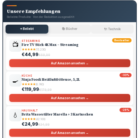
Unsere Empfehlungen
Beliebte Produkte · Von der Redaktion ausgewählt
⭐ Beliebt
📚 Bücher
🔌 Technik
Bestseller
STREAMING
📺
Fire TV Stick 4K Max – Streaming
★
★
★
★
★
(15.230)
€44,99
€69,99
Auf Amazon ansehen →
-33%
KÜCHE
🍳
Ninja Foodi Heißluftfritteuse, 5,2L
★
★
★
★
★
(8.740)
€119,99
€179,99
Auf Amazon ansehen →
-29%
HAUSHALT
💧
Brita Wasserfilter Marella + 3 Kartuschen
★
★
★
★
★
(42.100)
€24,99
€34,99
Auf Amazon ansehen →