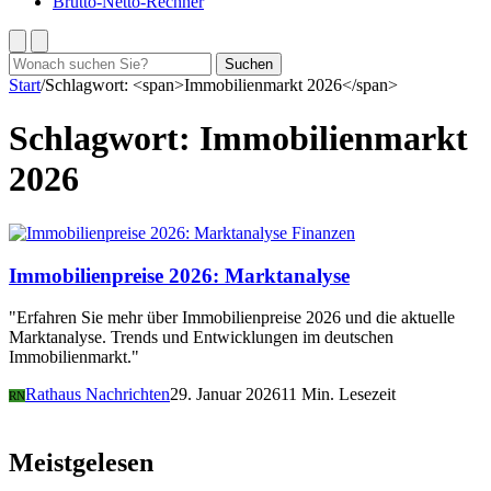
Brutto-Netto-Rechner
Suchen
Suchen
nach:
Start
/
Schlagwort: <span>Immobilienmarkt 2026</span>
Schlagwort:
Immobilienmarkt
2026
Finanzen
Immobilienpreise 2026: Marktanalyse
"Erfahren Sie mehr über Immobilienpreise 2026 und die aktuelle
Marktanalyse. Trends und Entwicklungen im deutschen
Immobilienmarkt."
Rathaus Nachrichten
29. Januar 2026
11 Min. Lesezeit
RN
Meistgelesen