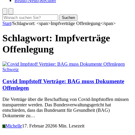
Brutto-Netto-Rechner
Suchen
Suchen
nach:
Start
/
Schlagwort: <span>Impfverträge Offenlegung</span>
Schlagwort:
Impfverträge
Offenlegung
Schweiz
Covid Impfstoff Verträge: BAG muss Dokumente
Offenlegen
Die Verträge über die Beschaffung von Covid-Impfstoffen müssen
transparenter werden. Das Bundesverwaltungsgericht hat
entschieden, dass das Bundesamt für Gesundheit (BAG)
Dokumente zu…
Michelle
17. Februar 2026
6 Min. Lesezeit
M