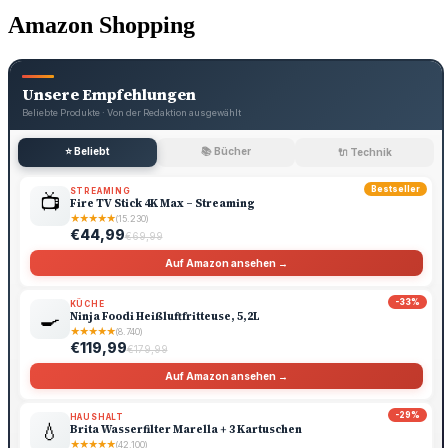
Amazon Shopping
Unsere Empfehlungen
Beliebte Produkte · Von der Redaktion ausgewählt
⭐ Beliebt
📚 Bücher
🔌 Technik
Bestseller
STREAMING
📺
Fire TV Stick 4K Max – Streaming
★
★
★
★
★
(15.230)
€44,99
€69,99
Auf Amazon ansehen →
-33%
KÜCHE
🍳
Ninja Foodi Heißluftfritteuse, 5,2L
★
★
★
★
★
(8.740)
€119,99
€179,99
Auf Amazon ansehen →
-29%
HAUSHALT
💧
Brita Wasserfilter Marella + 3 Kartuschen
★
★
★
★
★
(42.100)