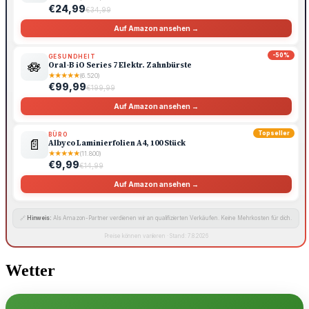
€24,99
€34,99
Auf Amazon ansehen →
-50%
GESUNDHEIT
🪷
Oral-B iO Series 7 Elektr. Zahnbürste
★
★
★
★
★
(6.520)
€99,99
€199,99
Auf Amazon ansehen →
Topseller
BÜRO
📄
Albyco Laminierfolien A4, 100 Stück
★
★
★
★
★
(11.800)
€9,99
€14,99
Auf Amazon ansehen →
🔗
Hinweis:
Als Amazon-Partner verdienen wir an qualifizierten Verkäufen. Keine Mehrkosten für dich.
Preise können variieren · Stand: 7.8.2026
Wetter