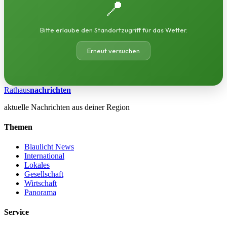
📍
Bitte erlaube den Standortzugriff für das Wetter.
Erneut versuchen
Rathaus
nachrichten
aktuelle Nachrichten aus deiner Region
Themen
Blaulicht News
International
Lokales
Gesellschaft
Wirtschaft
Panorama
Service