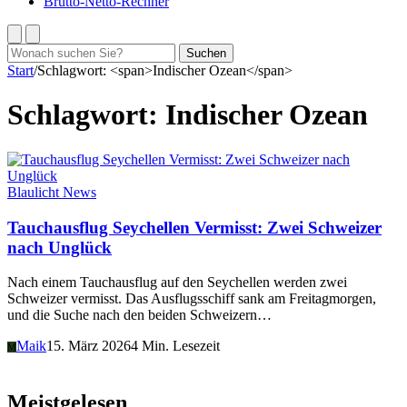
Brutto-Netto-Rechner
Suchen
Suchen
nach:
Start
/
Schlagwort: <span>Indischer Ozean</span>
Schlagwort:
Indischer Ozean
Blaulicht News
Tauchausflug Seychellen Vermisst: Zwei Schweizer
nach Unglück
Nach einem Tauchausflug auf den Seychellen werden zwei
Schweizer vermisst. Das Ausflugsschiff sank am Freitagmorgen,
und die Suche nach den beiden Schweizern…
Maik
15. März 2026
4 Min. Lesezeit
M
Meistgelesen