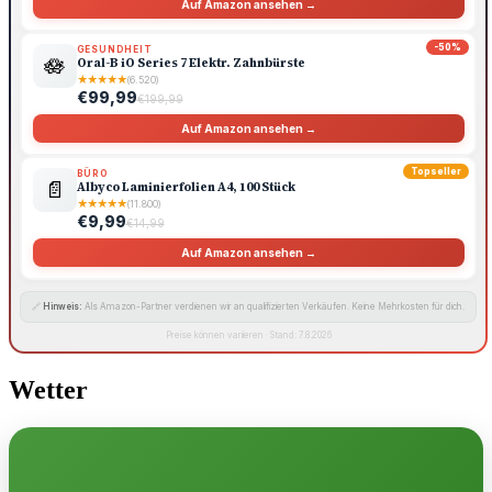
Auf Amazon ansehen →
-50%
GESUNDHEIT
🪷
Oral-B iO Series 7 Elektr. Zahnbürste
★
★
★
★
★
(6.520)
€99,99
€199,99
Auf Amazon ansehen →
Topseller
BÜRO
📄
Albyco Laminierfolien A4, 100 Stück
★
★
★
★
★
(11.800)
€9,99
€14,99
Auf Amazon ansehen →
🔗
Hinweis:
Als Amazon-Partner verdienen wir an qualifizierten Verkäufen. Keine Mehrkosten für dich.
Preise können variieren · Stand: 7.8.2026
Wetter