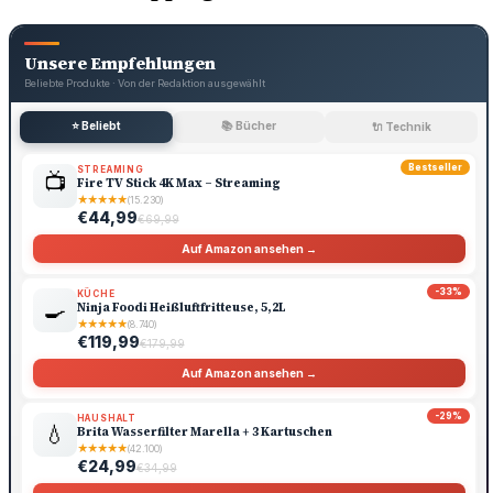
Unsere Empfehlungen
Beliebte Produkte · Von der Redaktion ausgewählt
⭐ Beliebt
📚 Bücher
🔌 Technik
Bestseller
STREAMING
📺
Fire TV Stick 4K Max – Streaming
★
★
★
★
★
(15.230)
€44,99
€69,99
Auf Amazon ansehen →
-33%
KÜCHE
🍳
Ninja Foodi Heißluftfritteuse, 5,2L
★
★
★
★
★
(8.740)
€119,99
€179,99
Auf Amazon ansehen →
-29%
HAUSHALT
💧
Brita Wasserfilter Marella + 3 Kartuschen
★
★
★
★
★
(42.100)
€24,99
€34,99