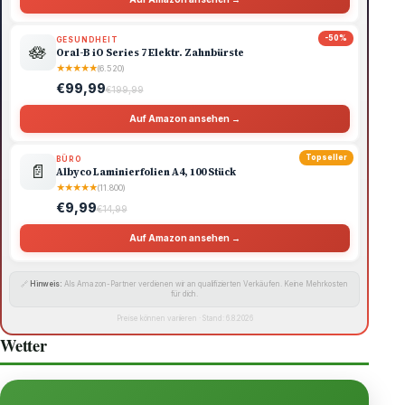
-50%
GESUNDHEIT
🪷
Oral-B iO Series 7 Elektr. Zahnbürste
★
★
★
★
★
(6.520)
€99,99
€199,99
Auf Amazon ansehen →
Topseller
BÜRO
📄
Albyco Laminierfolien A4, 100 Stück
★
★
★
★
★
(11.800)
€9,99
€14,99
Auf Amazon ansehen →
🔗
Hinweis:
Als Amazon-Partner verdienen wir an qualifizierten Verkäufen. Keine Mehrkosten
für dich.
Preise können variieren · Stand: 6.8.2026
Wetter