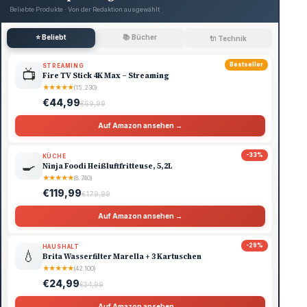
Beliebte Produkte · Von der Redaktion ausgewählt
⭐ Beliebt
📚 Bücher
🔌 Technik
Bestseller
STREAMING
📺
Fire TV Stick 4K Max – Streaming
★
★
★
★
★
(15.230)
€44,99
€69,99
Auf Amazon ansehen →
-33%
KÜCHE
🍳
Ninja Foodi Heißluftfritteuse, 5,2L
★
★
★
★
★
(8.740)
€119,99
€179,99
Auf Amazon ansehen →
-29%
HAUSHALT
💧
Brita Wasserfilter Marella + 3 Kartuschen
★
★
★
★
★
(42.100)
€24,99
€34,99
Auf Amazon ansehen →