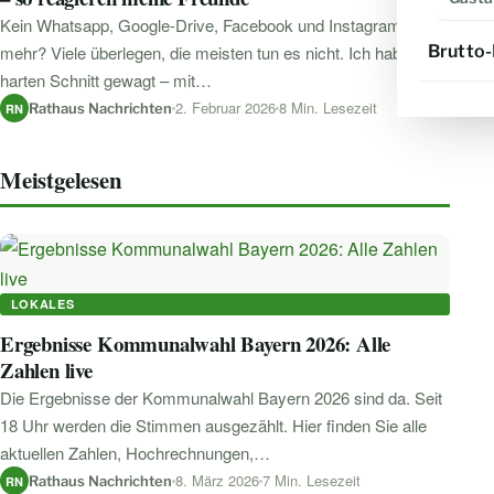
Kein Whatsapp, Google-Drive, Facebook und Instagram
Brutto
mehr? Viele überlegen, die meisten tun es nicht. Ich habe den
harten Schnitt gewagt – mit…
2. Februar 2026
8 Min. Lesezeit
Rathaus Nachrichten
RN
Meistgelesen
LOKALES
Ergebnisse Kommunalwahl Bayern 2026: Alle
Zahlen live
Die Ergebnisse der Kommunalwahl Bayern 2026 sind da. Seit
18 Uhr werden die Stimmen ausgezählt. Hier finden Sie alle
aktuellen Zahlen, Hochrechnungen,…
8. März 2026
7 Min. Lesezeit
Rathaus Nachrichten
RN