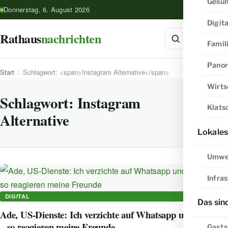
Gesun
Donnerstag, 6. August 2026
Digita
Rathaus
nachrichten
Famil
Pano
Start
/
Schlagwort: <span>Instagram Alternative</span>
Wirts
Schlagwort:
Instagram
Klats
Alternative
Lokale
Umwe
Infra
DIGITAL
Das sin
Ade, US-Dienste: Ich verzichte auf Whatsapp und Co
– so reagieren meine Freunde
Gasta