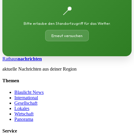
📍
Bitte erlaube den Standortzugriff für das Wetter.
Erneut versuchen
Rathaus
nachrichten
aktuelle Nachrichten aus deiner Region
Themen
Blaulicht News
International
Gesellschaft
Lokales
Wirtschaft
Panorama
Service