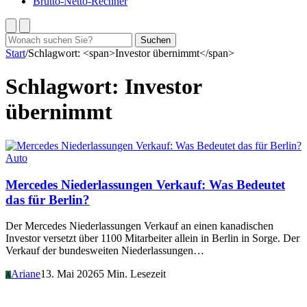
Brutto-Netto-Rechner
Suchen
Suchen
nach:
Start
/
Schlagwort: <span>Investor übernimmt</span>
Schlagwort:
Investor
übernimmt
Auto
Mercedes Niederlassungen Verkauf: Was Bedeutet
das für Berlin?
Der Mercedes Niederlassungen Verkauf an einen kanadischen
Investor versetzt über 1100 Mitarbeiter allein in Berlin in Sorge. Der
Verkauf der bundesweiten Niederlassungen…
Ariane
13. Mai 2026
5 Min. Lesezeit
A